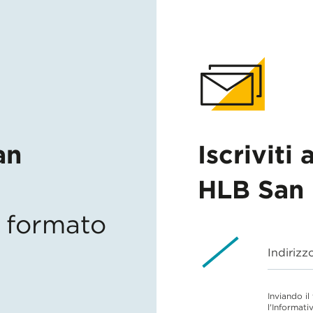
an
Iscriviti 
HLB San 
in formato
Indirizz
Inviando il
l'Informati