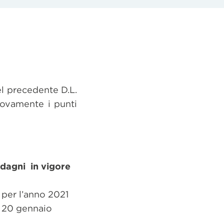
el precedente D.L.
uovamente i punti
adagni in vigore
i per l’anno 2021
l 20 gennaio