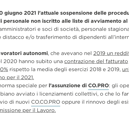
0 giugno 2021 l’attuale sospensione delle proced
 personale non iscritto alle liste di avviamento al
 amministratori e soci di società, personale stagiona
 distacco e/o trasferimento di dipendenti all’intern
avoratori autonomi
, che avevano nel
2019 un reddit
el 2020 hanno subito una
contrazione del fatturato
 60%
rispetto la media degli esercizi 2018 e 2019,
un
o per il 2021.
 norma speciale per
l’assunzione di
CO.PRO
: gli op
iano avviato i licenziamenti collettivi, o che lo fa
vio di nuovi
CO.CO.PRO
oppure il rinnovo degli esi
issione per il Lavoro.