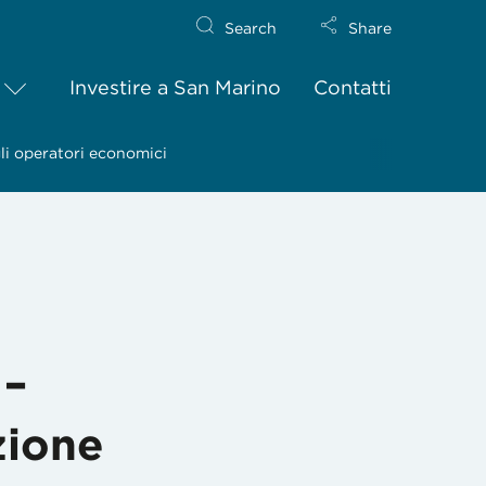
Search
Share
Investire a San Marino
Contatti
gli operatori economici
 –
zione