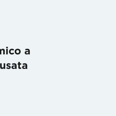
mico a
usata