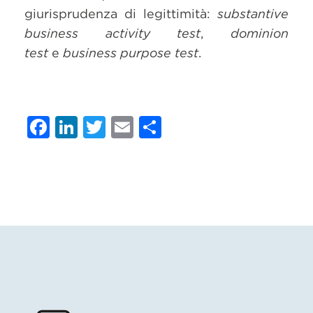
giurisprudenza di legittimità:
substantive
business activity test
,
dominion
test
e
business purpose test
.
Facebook
LinkedIn
Twitter
Email
Condividi