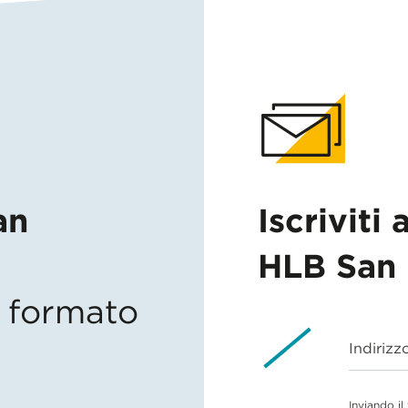
an
Iscriviti 
HLB San 
in formato
Indirizz
Inviando il