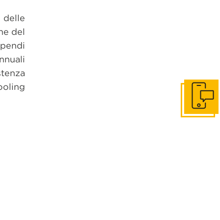
 delle
one del
tipendi
annuali
stenza
ooling
Contattac