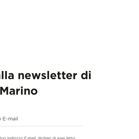
alla newsletter di
Marino
o E-mail
 tuo indirizzo E-mail, dichiari di aver letto