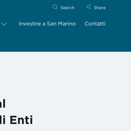
Search
Share
Investire a San Marino
Contatti
ubblico Allargato per l’Esercizio Finanziario 2020 e modifiche all
l
i Enti