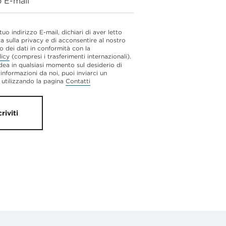
o E-mail
 tuo indirizzo E-mail, dichiari di aver letto
va sulla privacy e di acconsentire al nostro
o dei dati in conformità con la
licy
(compresi i trasferimenti internazionali).
dea in qualsiasi momento sul desiderio di
 informazioni da noi, puoi inviarci un
utilizzando la pagina
Contatti
criviti