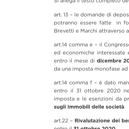
Si allega il testo completo de
art. 13 – le domande di depo
potranno essere fatte in for
Brevetti e Marchi attraverso a
art.14 comma e – il Congresso
ed economiche interessate ent
entro il mese di
dicembre 2
da una imposta monofase ad
art.14 comma f – è dato man
entro il 31 ottobre 2020 n
imposta e le esenzioni da pr
sugli Immobili
delle società
art.22 –
Rivalutazione dei be
entro il
31 ottobre 2020