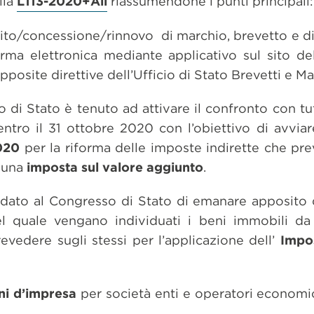
lla
L113-2020+All
riassumendone i punti principali:
sito/concessione/rinnovo di marchio, brevetto e di
ma elettronica mediante applicativo sul sito dell
pposite direttive dell’Ufficio di Stato Brevetti e Ma
 di Stato è tenuto ad attivare il confronto con tutt
ro il 31 ottobre 2020 con l’obiettivo di avviare 
020
per la riforma delle imposte indirette che pre
 una
imposta sul valore aggiunto
.
dato al Congresso di Stato di emanare apposito
el quale vengano individuati i beni immobili da
evedere sugli stessi per l’applicazione dell’
Impo
ni d’impresa
per società enti e operatori economic