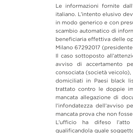
Le informazioni fornite dall
italiano. L’intento elusivo d
in modo generico e con presunz
scambio automatico di informa
beneficiaria effettiva delle 
Milano 67292017 (presidente e
Il caso sottoposto all’atten
avviso di accertamento pe
consociata (società veicolo), 
domiciliati in Paesi black l
trattato contro le doppie im
mancata allegazione di docum
l’infondatezza dell’avviso p
mancata prova che non fosse b
L’ufficio ha difeso l’att
qualificandola quale soggetto