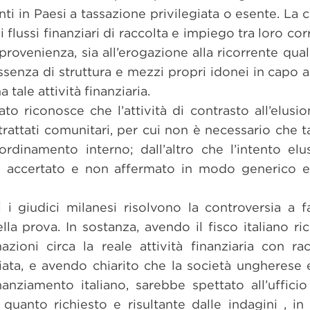
denti in Paesi a tassazione privilegiata o esente. La
i flussi finanziari di raccolta e impiego tra loro co
provenienza, sia all’erogazione alla ricorrente qual
ssenza di struttura e mezzi propri idonei in capo al
 tale attività finanziaria.
to riconosce che l’attività di contrasto all’elusi
rattati comunitari, per cui non è necessario che ta
’ordinamento interno; dall’altro che l’intento el
o accertato e non affermato in modo generico e
i i giudici milanesi risolvono la controversia a f
lla prova. In sostanza, avendo il fisco italiano ri
mazioni circa la reale attività finanziaria con r
ata, e avendo chiarito che la società ungherese e
inanziamento italiano, sarebbe spettato all’uffici
a quanto richiesto e risultante dalle indagini , in