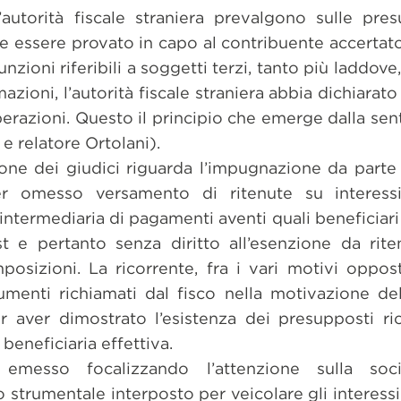
’autorità fiscale straniera prevalgono sulle pres
eve essere provato in capo al contribuente accerta
ioni riferibili a soggetti terzi, tanto più laddove,
zioni, l’autorità fiscale straniera abbia dichiarato
operazioni. Questo il principio che emerge dalla sen
 relatore Ortolani).
zione dei giudici riguarda l’impugnazione da parte
r omesso versamento di ritenute su interessi 
intermediaria di pagamenti aventi quali beneficiari 
ist e pertanto senza diritto all’esenzione da rite
posizioni. La ricorrente, fra i vari motivi oppost
enti richiamati dal fisco nella motivazione dell
er aver dimostrato l’esistenza dei presupposti ric
eneficiaria effettiva.
o emesso focalizzando l’attenzione sulla soci
 strumentale interposto per veicolare gli interessi