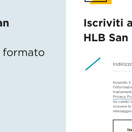
an
Iscriviti 
HLB San 
in formato
Indirizz
Inviando il
l'Informati
trattament
Privacy Po
Se cambi i
ricevere le
messaggio 
Is