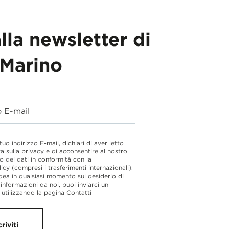
alla newsletter di
Marino
o E-mail
 tuo indirizzo E-mail, dichiari di aver letto
va sulla privacy e di acconsentire al nostro
o dei dati in conformità con la
licy
(compresi i trasferimenti internazionali).
dea in qualsiasi momento sul desiderio di
 informazioni da noi, puoi inviarci un
utilizzando la pagina
Contatti
criviti