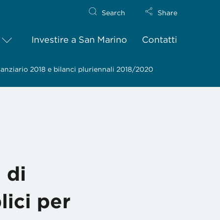
Search
Share
Investire a San Marino
Contatti
inanziario 2018 e bilanci pluriennali 2018/2020
 di
lici per