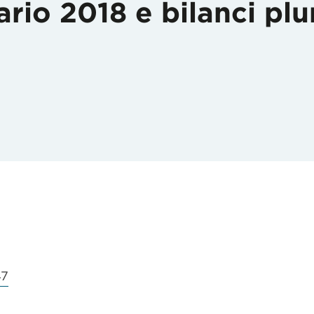
iario 2018 e bilanci plu
47