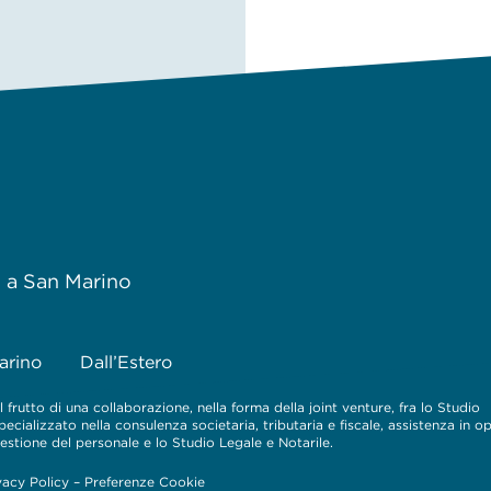
 – Attribuzione dell’Autorità ICT delle funzioni di regolazione e v
e a San Marino
arino
Dall’Estero
 frutto di una collaborazione, nella forma della joint venture, fra lo Studio
cializzato nella consulenza societaria, tributaria e fiscale, assistenza in o
 gestione del personale e lo Studio Legale e Notarile.
vacy Policy
–
Preferenze Cookie