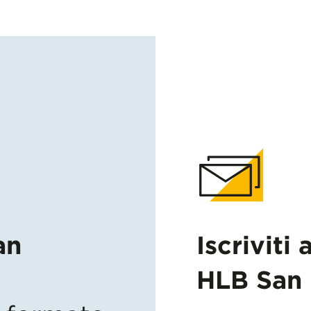
an
Iscriviti 
HLB San 