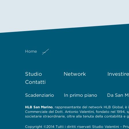
Home
Decreto Delegato 18 Giugno 2025 nr 88
Studio
Network
Investir
Contatti
Scadenziario
In primo piano
Da San M
HLB San Marino
, rappresentante del network HLB Global, è il
Commerciale del Dott. Antonio Valentini, fondato nel 1994, spe
societarie straordinarie, oltre alla tenuta della contabilità e
Copyright ©2014 Tutti i diritti riservati Studio Valentini –
Pri