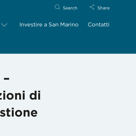
Search
Share
Investire a San Marino
Contatti
i regolazione e vigilanza in materia di gestione collettiva dei di
 –
ioni di
estione