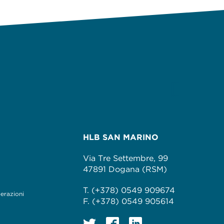
igilanza in materia di gestione collettiva dei diritti d’autore
HLB SAN MARINO
Via Tre Settembre, 99
47891 Dogana (RSM)
T. (+378) 0549 909674
perazioni
F. (+378) 0549 905614