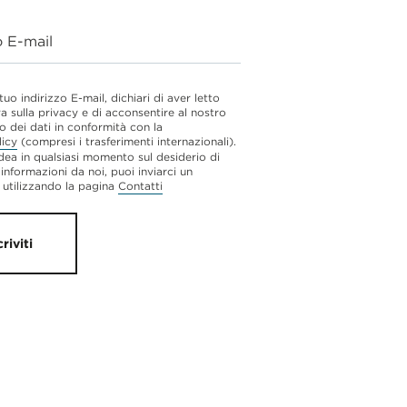
o E-mail
 tuo indirizzo E-mail, dichiari di aver letto
va sulla privacy e di acconsentire al nostro
o dei dati in conformità con la
licy
(compresi i trasferimenti internazionali).
dea in qualsiasi momento sul desiderio di
 informazioni da noi, puoi inviarci un
utilizzando la pagina
Contatti
criviti