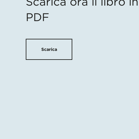
Scarica ora il libro 
PDF
Scarica