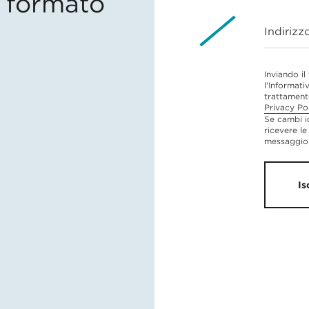
in formato
Indirizz
Inviando il
l'Informati
trattament
Privacy Po
Se cambi i
ricevere le
messaggio 
Is