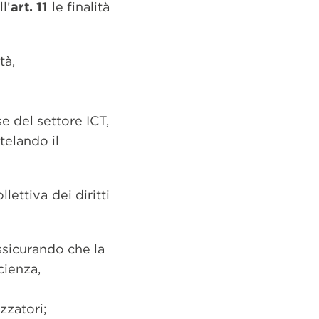
l’
art. 11
le finalità
tà,
 del settore ICT,
telando il
lettiva dei diritti
assicurando che la
cienza,
izzatori;