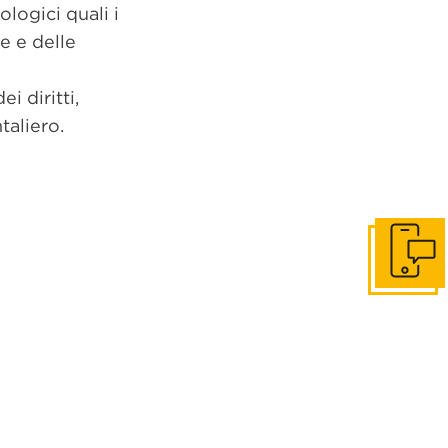
logici quali i
re e delle
i diritti,
taliero.
Get in to