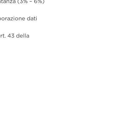
entanza (3% – 6%)
borazione dati
t. 43 della