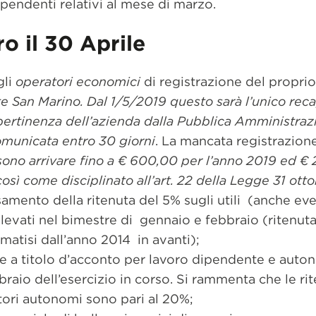
pendenti relativi al mese di marzo.
o il 30 Aprile
gli
operatori economici
di registrazione del propri
e San Marino. Dal 1/5/2019 questo sarà l’unico reca
 pertinenza dell’azienda dalla Pubblica Amministraz
omunicata entro 30 giorni
. La mancata registrazione
ono arrivare fino a € 600,00 per l’anno 2019 ed €
osì come disciplinato all’art. 22 della Legge 31 ott
rsamento della ritenuta del 5% sugli utili (anche e
levati nel bimestre di gennaio e febbraio (ritenuta
ormatisi dall’anno 2014 in avanti);
e a titolo d’acconto per lavoro dipendente e auton
raio dell’esercizio in corso. Si rammenta che le rit
tori autonomi sono pari al 20%;