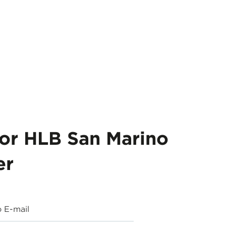
for HLB San Marino
er
o E-mail