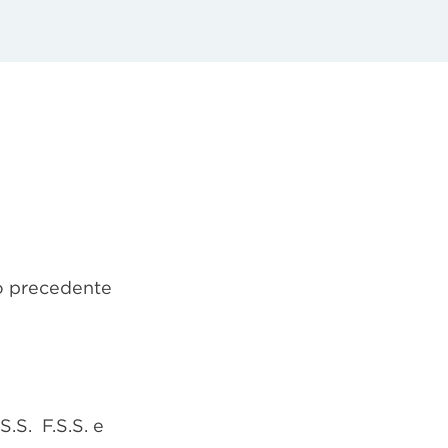
no precedente
S.S. F.S.S. e