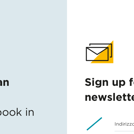
an
Sign up 
newslett
ook in
Indirizz