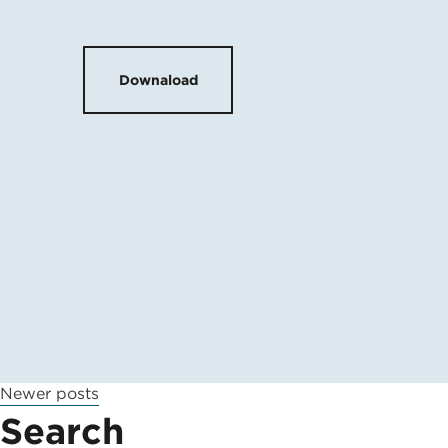
Downaload
Newer posts
Posts
Search