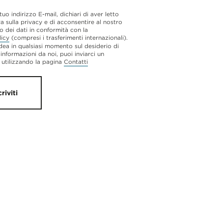
 tuo indirizzo E-mail, dichiari di aver letto
va sulla privacy e di acconsentire al nostro
o dei dati in conformità con la
licy
(compresi i trasferimenti internazionali).
dea in qualsiasi momento sul desiderio di
 informazioni da noi, puoi inviarci un
utilizzando la pagina
Contatti
criviti