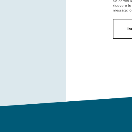
Se cambi i
ricevere le
messaggio 
Is