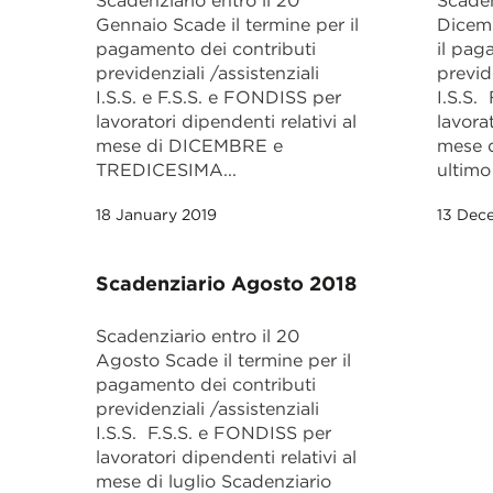
Scadenziario entro il 20
Scaden
Gennaio Scade il termine per il
Dicemb
pagamento dei contributi
il pag
previdenziali /assistenziali
previde
I.S.S. e F.S.S. e FONDISS per
I.S.S.
lavoratori dipendenti relativi al
lavorat
mese di DICEMBRE e
mese 
TREDICESIMA...
ultimo 
18 January 2019
13 Dec
Scadenziario Agosto 2018
Scadenziario entro il 20
Agosto Scade il termine per il
pagamento dei contributi
previdenziali /assistenziali
I.S.S. F.S.S. e FONDISS per
lavoratori dipendenti relativi al
mese di luglio Scadenziario