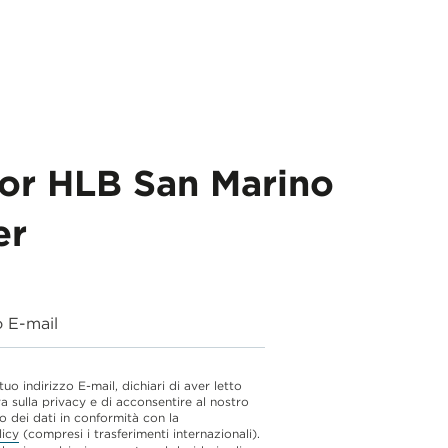
for HLB San Marino
er
o E-mail
 tuo indirizzo E-mail, dichiari di aver letto
va sulla privacy e di acconsentire al nostro
o dei dati in conformità con la
licy
(compresi i trasferimenti internazionali).