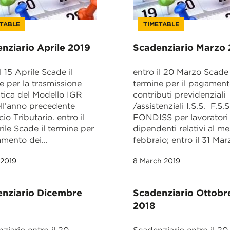
ETABLE
TIMETABLE
nziario Aprile 2019
Scadenziario Marzo
l 15 Aprile Scade il
entro il 20 Marzo Scade 
e per la trasmissione
termine per il pagament
tica del Modello IGR
contributi previdenziali
ll’anno precedente
/assistenziali I.S.S. F.S.S
icio Tributario. entro il
FONDISS per lavoratori
ile Scade il termine per
dipendenti relativi al me
amento dei...
febbraio; entro il 31 Marz
 2019
8 March 2019
nziario Dicembre
Scadenziario Ottobr
2018