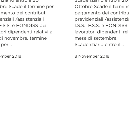
ziario entro il 20
Scadenziario entro il 20
re Scade il termine per
Ottobre Scade il termine
amento dei contributi
pagamento dei contribu
nziali /assistenziali
previdenziali /assistenzia
 F.S.S. e FONDISS per
I.S.S. F.S.S. e FONDISS
ori dipendenti relativi al
lavoratori dipendenti rela
di novembre. termine
mese di settembre.
per...
Scadenziario entro il...
ember 2018
8 November 2018