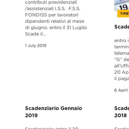
contributi previdenziali
/assistenziali I.S.S. F.S.S.
TIM
FONDISS per lavoratori
dipendenti relativi al mese
Scade
di giugno. entro il 31 Luglio
Scade il...
entro i
1 July 2019
termin
telema
“G” de
all’Uff
20 Apr
il pag
6 April
Scadenziario Gennaio
Scade
2019
2018