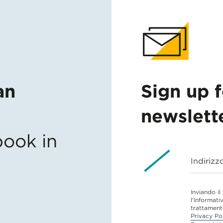
an
Sign up 
newslett
ook in
Indirizz
Inviando il
l'Informati
trattament
Privacy Po