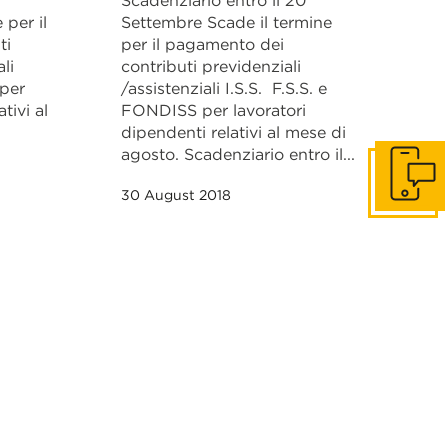
Scadenziario entro il 20
 per il
Settembre Scade il termine
ti
per il pagamento dei
li
contributi previdenziali
 per
/assistenziali I.S.S. F.S.S. e
tivi al
FONDISS per lavoratori
dipendenti relativi al mese di
agosto. Scadenziario entro il...
Contact u
30 August 2018