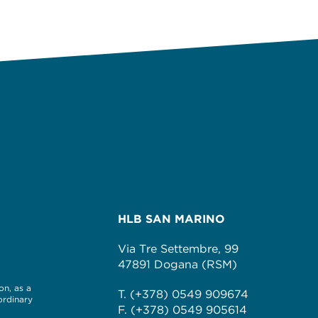
HLB SAN MARINO
Via Tre Settembre, 99
47891 Dogana (RSM)
on, as a
T. (+378) 0549 909674
ordinary
F. (+378) 0549 905614