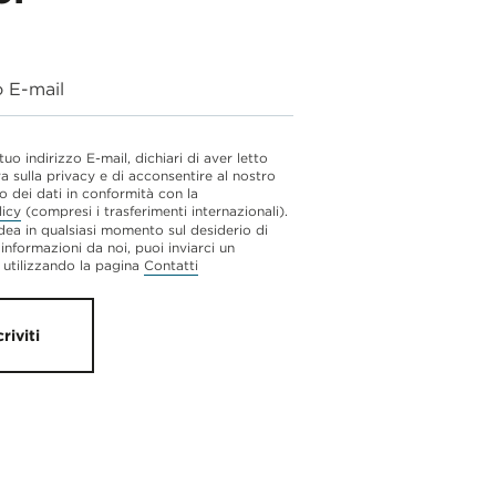
o E-mail
 tuo indirizzo E-mail, dichiari di aver letto
va sulla privacy e di acconsentire al nostro
o dei dati in conformità con la
licy
(compresi i trasferimenti internazionali).
dea in qualsiasi momento sul desiderio di
 informazioni da noi, puoi inviarci un
utilizzando la pagina
Contatti
criviti