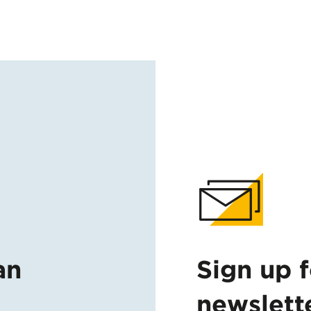
an
Sign up 
newslett