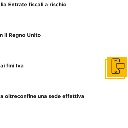
ia Entrate fiscali a rischio
n il Regno Unito
i fini Iva
Contact u
a oltreconfine una sede effettiva