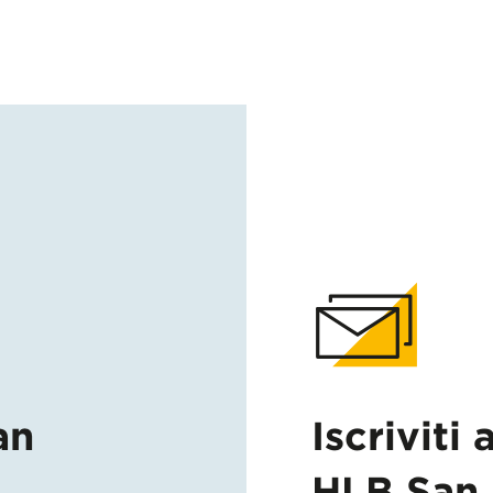
an
Iscriviti 
HLB San 