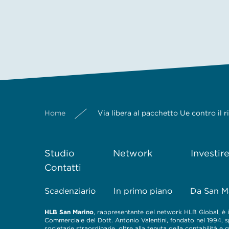
Home
Via libera al pacchetto Ue contro il r
Studio
Network
Investir
Contatti
Scadenziario
In primo piano
Da San M
HLB San Marino
, rappresentante del network HLB Global, è il
Commerciale del Dott. Antonio Valentini, fondato nel 1994, spe
societarie straordinarie, oltre alla tenuta della contabilità e