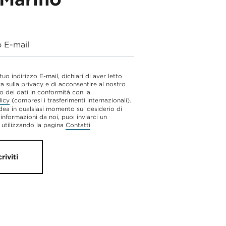
o E-mail
 tuo indirizzo E-mail, dichiari di aver letto
va sulla privacy e di acconsentire al nostro
o dei dati in conformità con la
licy
(compresi i trasferimenti internazionali).
dea in qualsiasi momento sul desiderio di
 informazioni da noi, puoi inviarci un
utilizzando la pagina
Contatti
criviti