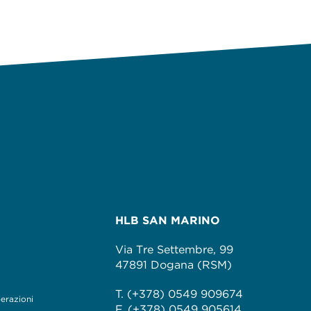
HLB SAN MARINO
Via Tre Settembre, 99
47891 Dogana (RSM)
T. (+378) 0549 909674
perazioni
F. (+378) 0549 905614