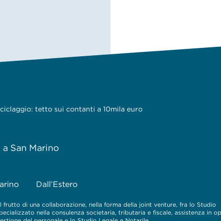
iciclaggio: tetto sui contanti a 10mila euro
e a San Marino
arino
Dall’Estero
 frutto di una collaborazione, nella forma della joint venture, fra lo Studio
cializzato nella consulenza societaria, tributaria e fiscale, assistenza in o
 gestione del personale e lo Studio Legale e Notarile.