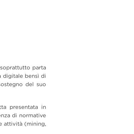
soprattutto parta
 digitale bensì di
 sostegno del suo
tta presentata in
enza di normative
 attività (mining,