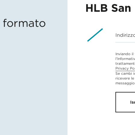
HLB San 
in formato
Indirizz
Inviando il
l'Informati
trattament
Privacy Po
Se cambi i
ricevere le
messaggio 
Is