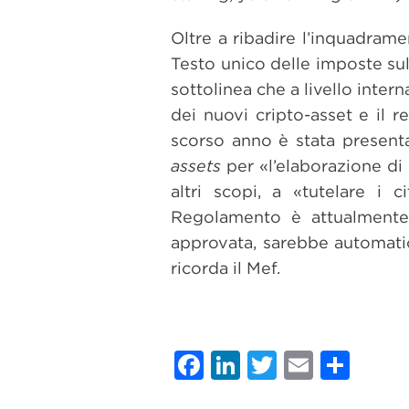
Oltre a ribadire l’inquadramen
Testo unico delle imposte sul
sottolinea che a livello inter
dei nuovi cripto-asset e il r
scorso anno è stata presen
assets
per «l’elaborazione di
altri scopi, a «tutelare i c
Regolamento è attualmente
approvata, sarebbe automatica
ricorda il Mef.
Facebook
LinkedIn
Twitter
Email
Con