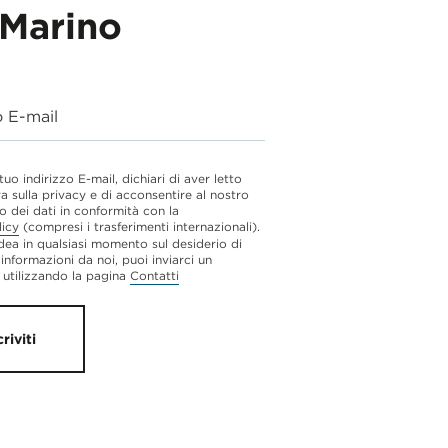
Marino
o E-mail
 tuo indirizzo E-mail, dichiari di aver letto
va sulla privacy e di acconsentire al nostro
o dei dati in conformità con la
licy
(compresi i trasferimenti internazionali).
dea in qualsiasi momento sul desiderio di
 informazioni da noi, puoi inviarci un
utilizzando la pagina
Contatti
criviti