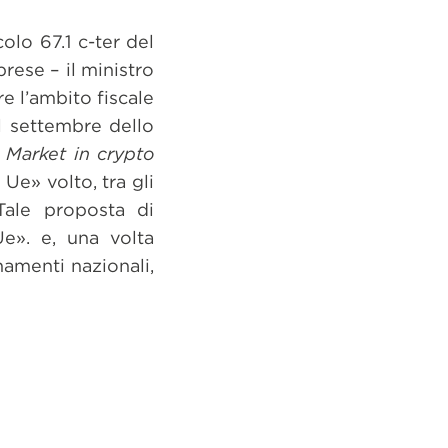
olo 67.1 c-ter del
rese – il ministro
re l’ambito fiscale
el settembre dello
,
Market in crypto
Ue» volto, tra gli
 Tale proposta di
e». e, una volta
namenti nazionali,