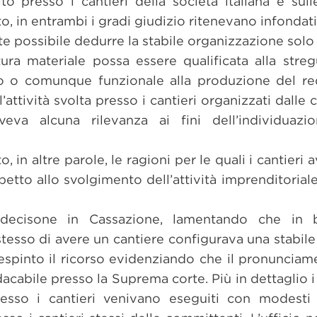
 presso i cantieri della società italiana e sull
ito, in entrambi i gradi giudizio ritenevano infondat
e possibile dedurre la stabile organizzazione solo
tura materiale possa essere qualificata alla stre
o o comunque funzionale alla produzione del re
l’attività svolta presso i cantieri organizzati dall
veva alcuna rilevanza ai fini dell’individuazio
o, in altre parole, le ragioni per le quali i cantier
petto allo svolgimento dell’attività imprenditoriale
 decisone in Cassazione, lamentando che in 
stesso di avere un cantiere configurava una stabile
respinto il ricorso evidenziando che il pronunciam
acabile presso la Suprema corte. Più in dettaglio i 
resso i cantieri venivano eseguiti con modesti