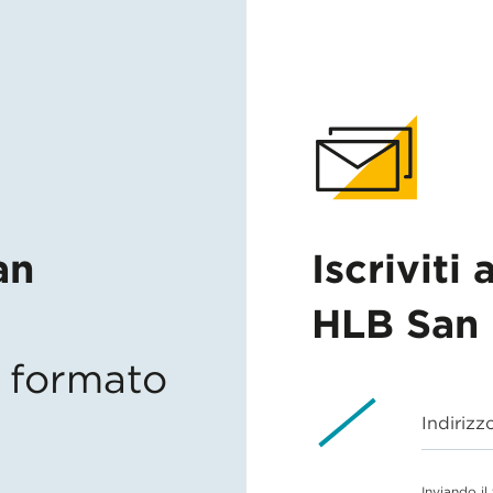
an
Iscriviti 
HLB San 
in formato
Indirizz
Inviando il