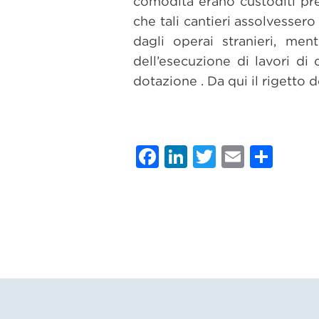
comodità erano custoditi pres
che tali cantieri assolvessero
dagli operai stranieri, men
dell’esecuzione di lavori di 
dotazione . Da qui il rigetto d
Facebook
LinkedIn
Twitter
Email
Con