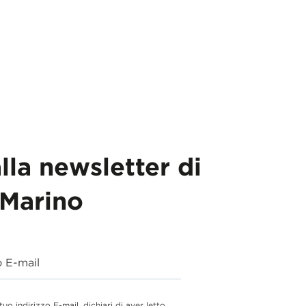
alla newsletter di
Marino
o E-mail
 tuo indirizzo E-mail, dichiari di aver letto