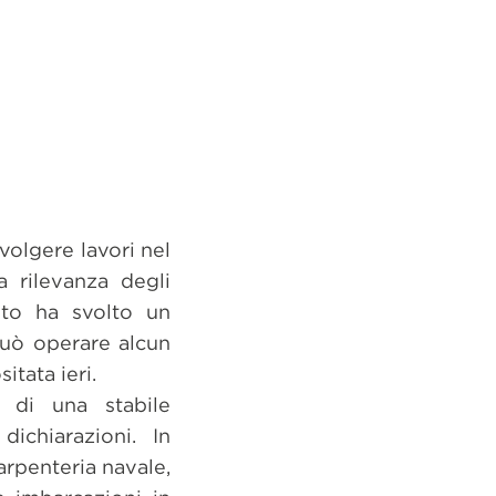
svolgere lavori nel
 rilevanza degli
rito ha svolto un
può operare alcun
tata ieri.
e di una stabile
ichiarazioni. In
carpenteria navale,