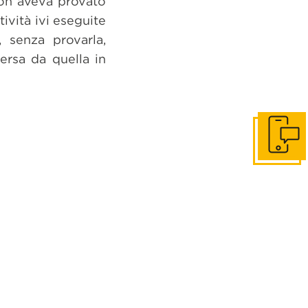
 non aveva provato
tività ivi eseguite
, senza provarla,
versa da quella in
Get in to