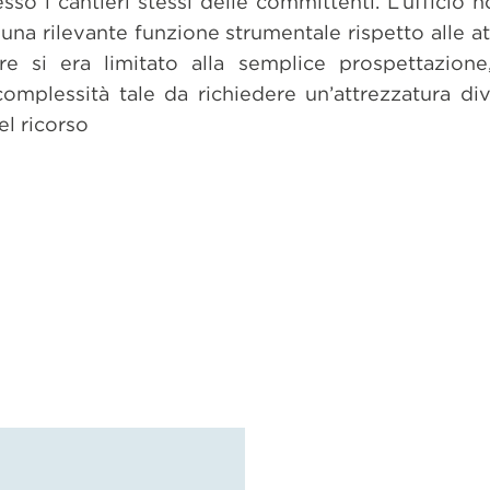
so i cantieri stessi delle committenti. L’ufficio
 una rilevante funzione strumentale rispetto alle at
tre si era limitato alla semplice prospettazione
complessità tale da richiedere un’attrezzatura di
el ricorso
dividi