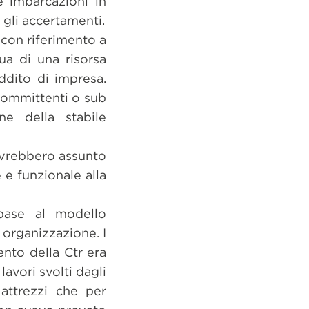
e imbarcazioni in
i gli accertamenti.
 con riferimento a
gua di una risorsa
ddito di impresa.
e committenti o sub
ne della stabile
i avrebbero assunto
 e funzionale alla
base al modello
 organizzazione. I
ento della Ctr era
lavori svolti dagli
 attrezzi che per