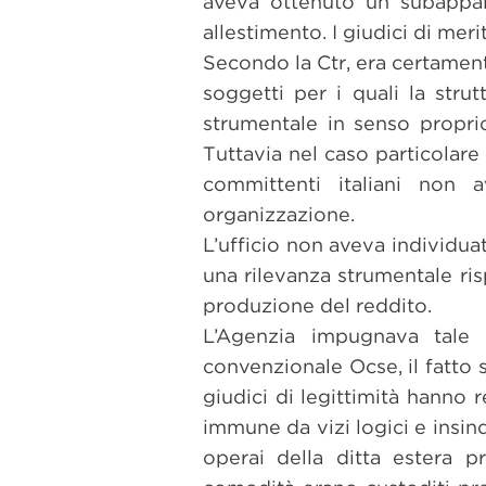
aveva ottenuto un subappalto
allestimento. I giudici di mer
Secondo la Ctr, era certament
soggetti per i quali la strut
strumentale in senso propri
Tuttavia nel caso particolare 
committenti italiani non a
organizzazione.
L’ufficio non aveva individuat
una rilevanza strumentale ris
produzione del reddito.
L’Agenzia impugnava tale
convenzionale Ocse, il fatto 
giudici di legittimità hanno 
immune da vizi logici e insind
operai della ditta estera p