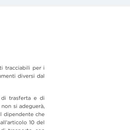
 tracciabili per i
menti diversi dal
di trasferta e di
i non si adeguerà,
r il dipendente che
ll’articolo 10 del