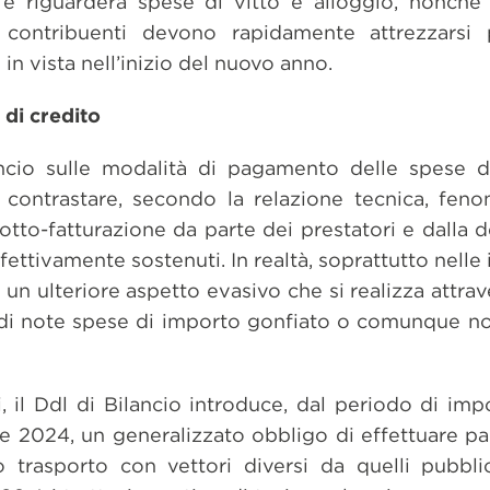
 e riguarderà spese di vitto e alloggio, nonché
I contribuenti devono rapidamente attrezzarsi
n vista nell’inizio del nuovo anno.
 di credito
ncio sulle modalità di pagamento delle spese di 
 contrastare, secondo la relazione tecnica, fen
sotto-fatturazione da parte dei prestatori e dalla
fettivamente sostenuti. In realtà, soprattutto nelle
 un ulteriore aspetto evasivo che si realizza attrav
di note spese di importo gonfiato o comunque non
, il Ddl di Bilancio introduce, dal periodo di im
re 2024, un generalizzato obbligo di effettuare p
 o trasporto con vettori diversi da quelli pubblic