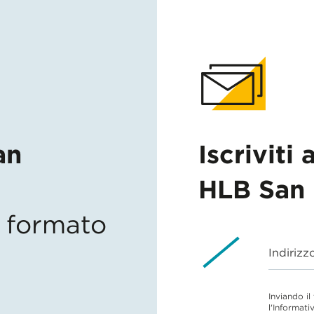
an
Iscriviti 
HLB San 
in formato
Indirizz
Inviando il
l'Informati