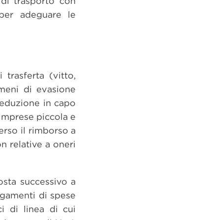
 di trasporto con
 per adeguare le
trasferta (vitto,
omeni di evasione
 deduzione in capo
 imprese piccola e
erso il rimborso a
 relative a oneri
posta successivo a
agamenti di spese
i di linea di cui