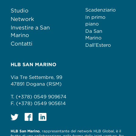
Scadenziario
Studio
In primo
Network
piano
Investire a San
Da San
Marino
Marino
Contatti
Dall’Estero
HLB SAN MARINO
Via Tre Settembre, 99
47891 Dogana (RSM)
T. (+378) 0549 909674
F. (+378) 0549 905614
HLB San Marino
, rappresentante del network HLB Global, è il
frutto di una collaborazione, nella forma della joint venture, fra