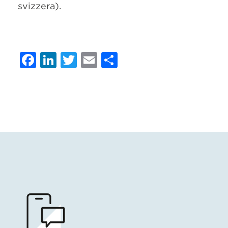
svizzera).
Facebook
LinkedIn
Twitter
Email
Condividi