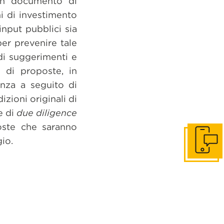
 un documento di
mi di investimento
input pubblici sia
er prevenire tale
di suggerimenti e
 di proposte, in
anza a seguito di
zioni originali di
e di
due diligence
poste che saranno
io.
Get in to