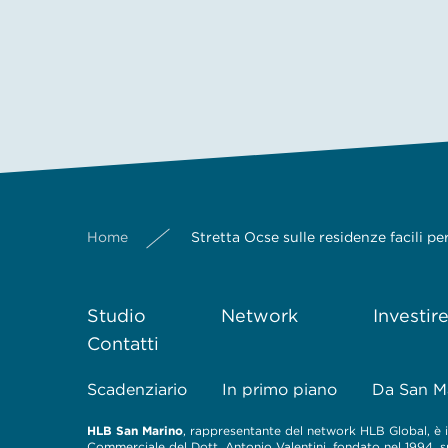
Home
Stretta Ocse sulle residenze facili pe
Studio
Network
Investir
Contatti
Scadenziario
In primo piano
Da San M
HLB San Marino
, rappresentante del network HLB Global, è il
Commerciale del Dott. Antonio Valentini, fondato nel 1994, spe