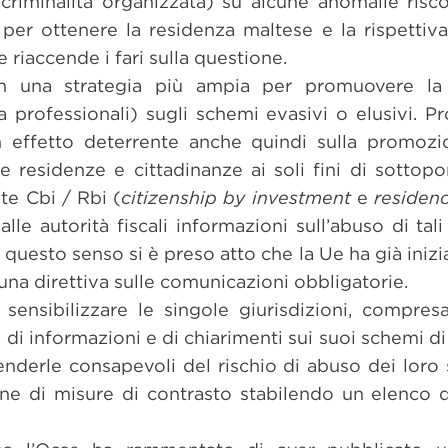
 criminalità organizzata) su alcune anomalie risc
 per ottenere la residenza maltese e la rispettiv
 riaccende i fari sulla questione.
 in una strategia più ampia per promuovere l
ia professionali) sugli schemi evasivi o elusivi. Pr
n effetto deterrente anche quindi sulla promozi
 residenze e cittadinanze ai soli fini di sottopor
te Cbi / Rbi (
citizenship by investment
e
residen
 alle autorità fiscali informazioni sull’abuso di ta
n questo senso si è preso atto che la Ue ha già inizi
na direttiva sulle comunicazioni obbligatorie.
sensibilizzare le singole giurisdizioni, compres
a di informazioni e di chiarimenti sui suoi schemi d
renderle consapevoli del rischio di abuso dei loro
ione di misure di contrasto stabilendo un elenco