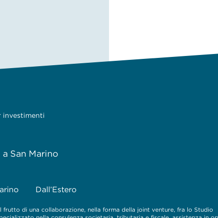
r investimenti
e a San Marino
arino
Dall’Estero
 frutto di una collaborazione, nella forma della joint venture, fra lo Studio
cializzato nella consulenza societaria, tributaria e fiscale, assistenza in o