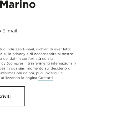
Marino
o E-mail
 tuo indirizzo E-mail, dichiari di aver letto
va sulla privacy e di acconsentire al nostro
o dei dati in conformità con la
licy
(compresi i trasferimenti internazionali).
dea in qualsiasi momento sul desiderio di
 informazioni da noi, puoi inviarci un
utilizzando la pagina
Contatti
criviti