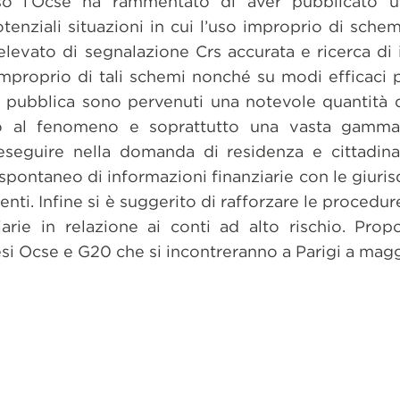
corso l’Ocse ha rammentato di aver pubblicato
enziali situazioni in cui l’uso improprio di sche
levato di segnalazione Crs accurata e ricerca di 
improprio di tali schemi nonché su modi efficaci p
e pubblica sono pervenuti una notevole quantità 
asto al fenomeno e soprattutto una vasta gamma
a eseguire nella domanda di residenza e cittadin
pontaneo di informazioni finanziarie con le giurisdi
enti. Infine si è suggerito di rafforzare le procedur
ziarie in relazione ai conti ad alto rischio. Pro
esi Ocse e G20 che si incontreranno a Parigi a magg
dividi