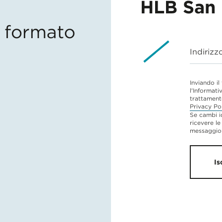
HLB San 
in formato
Indirizz
Inviando il
l'Informati
trattament
Privacy Po
Se cambi i
ricevere le
messaggio 
Is