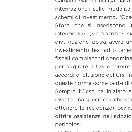
Caruana Galizia uccisa dalla
internazionali sulle modalità
schemi di investimento, l’Ocse
Sforzi che si inseriscono
intermediari (sia finanziari s
divulgazione potrà avere u
investimento tesi ad ottenere
fiscali compiacenti denomina
per aggirare il Crs e fornire
accordi di elusione del Crs. I
queste norme come parte di u
Sempre l’Ocse ha iniziato a 
inviato una specifica richiest
ottenere le residenze), per 
offrire assistenza nell’adoz
pericolosi.