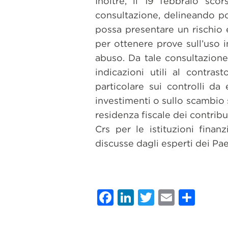
Inoltre, il 19 febbraio s
consultazione, delineando pot
possa presentare un rischio e
per ottenere prove sull’uso 
abuso. Da tale consultazion
indicazioni utili al contr
particolare sui controlli d
investimenti o sullo scambio s
residenza fiscale dei contribu
Crs per le istituzioni finan
discusse dagli esperti dei Pa
Facebook
LinkedIn
Twitter
Email
Con