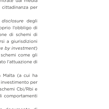
ontrate dai media
a cittadinanza per
a
disclosure
degli
oprio l’obbligo di
one di schemi di
si a giurisdizioni
ce by investment
)
li schemi come gli
ato l’attuazione di
a Malta (a cui ha
i investimento per
 schemi Cbi/Rbi e
 di comportamenti