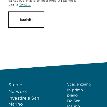
da noi, puoi inviarci un messaggio utilizzando la
pagina
Contatti
Iscriviti
Scadenziario
Studio
In primo
Network
piano
Investire a San
Da San
Marino
Marino