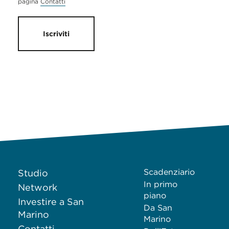
pagina
Contatti
Iscriviti
Scadenziario
Studio
In primo
Network
piano
Investire a San
Da San
Marino
Marino
Contatti