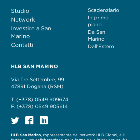
Scadenziario
Studio
In primo
Network
piano
Investire a San
Da San
Marino
Marino
Contatti
Dall’Estero
HLB SAN MARINO
Via Tre Settembre, 99
47891 Dogana (RSM)
T. (+378) 0549 909674
F. (+378) 0549 905614
HLB San Marino
, rappresentante del network HLB Global, è il
frutto di una collaborazione, nella forma della joint venture, fra