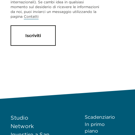
internazionali). Se cambi idea in qualsiasi
momento sul desiderio di ricevere le informazioni
da noi, puoi inviarci un messaggio utilizzando la
pagina
Contatti
Iscriviti
Scadenziario
Studio
In primo
Network
piano
Investire a San