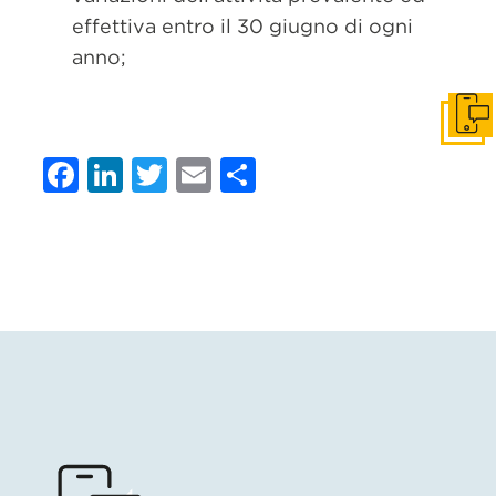
effettiva entro il 30 giugno di ogni
anno;
Get i
Facebook
LinkedIn
Twitter
Email
Condividi