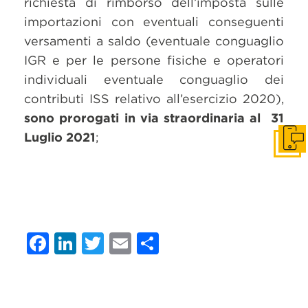
richiesta di rimborso dell’imposta sulle
importazioni con eventuali conseguenti
versamenti a saldo (eventuale conguaglio
IGR e per le persone fisiche e operatori
individuali eventuale conguaglio dei
contributi ISS relativo all’esercizio 2020),
sono prorogati in via straordinaria al 31
Luglio 2021
;
Get i
Facebook
LinkedIn
Twitter
Email
Condividi