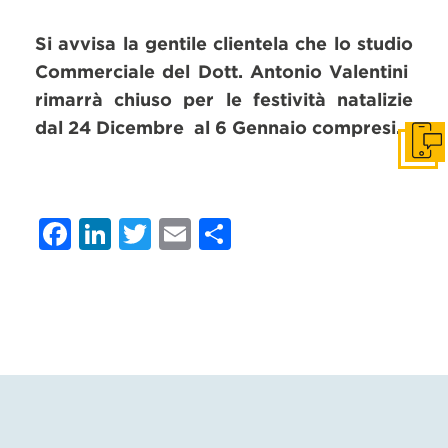
Si avvisa la gentile clientela che lo studio
Commerciale del Dott. Antonio Valentini
rimarrà chiuso per le festività natalizie
dal 24 Dicembre al 6 Gennaio compresi.
Get i
Facebook
LinkedIn
Twitter
Email
Condividi