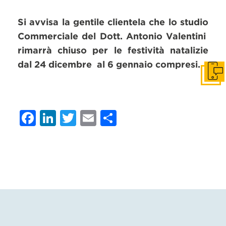
Si avvisa la gentile clientela che lo studio
Commerciale del Dott. Antonio Valentini
rimarrà chiuso per le festività natalizie
dal 24 dicembre al 6 gennaio compresi.
Get i
Facebook
LinkedIn
Twitter
Email
Condividi