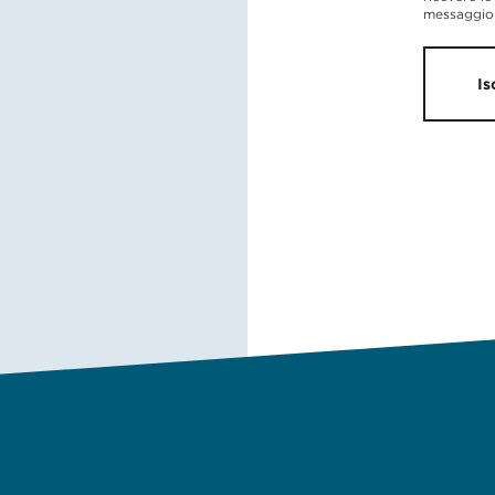
messaggio 
Is
TICOLO 16 DELLA LEGGE 29 SETTEMBRE 2017 N. 115 IN MATE