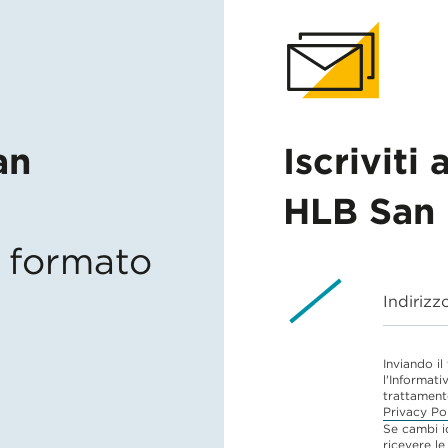
an
Iscriviti 
HLB San 
in formato
Indirizz
Inviando il
l'Informati
trattament
Privacy Po
Se cambi i
ricevere le