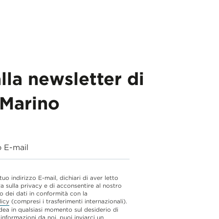
alla newsletter di
Marino
o E-mail
 tuo indirizzo E-mail, dichiari di aver letto
va sulla privacy e di acconsentire al nostro
o dei dati in conformità con la
licy
(compresi i trasferimenti internazionali).
dea in qualsiasi momento sul desiderio di
 informazioni da noi, puoi inviarci un