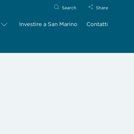
Search
Share
Investire a San Marino
Contatti
. 115 IN MATERIA DI INCENTIVI PER INIZIATIVE DI INTERN