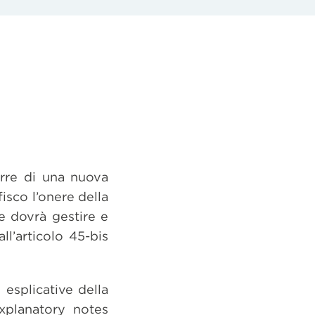
orre di una nuova
isco l’onere della
re dovrà gestire e
l’articolo 45-bis
esplicative della
xplanatory notes