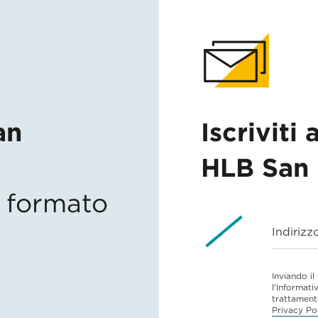
an
Iscriviti 
HLB San 
in formato
Indirizz
Inviando il
l'Informati
trattament
Privacy Po