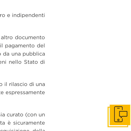
oro e indipendenti
n altro documento
 il pagamento del
to da una pubblica
eni nello Stato di
 il rilascio di una
tate espressamente
sia curato (con un
Get in to
sta è sicuramente
acquisizione della