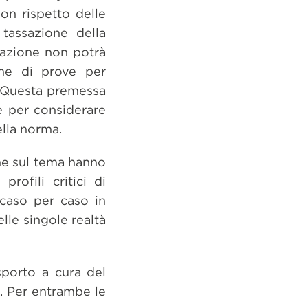
on rispetto delle
tassazione della
tuazione non potrà
rme di prove per
. Questa premessa
e per considerare
lla norma.
he sul tema hanno
rofili critici di
 caso per caso in
elle singole realtà
sporto a cura del
. Per entrambe le