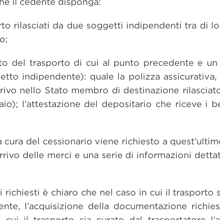
che il cedente disponga:
o rilasciati da due soggetti indipendenti tra di l
o;
to del trasporto di cui al punto precedente e u
to indipendente): quale la polizza assicurativa,
arrivo nello Stato membro di destinazione rilascia
o); l’attestazione del depositario che riceve i b
a cura del cessionario viene richiesto a quest’ultimo
l’arrivo delle merci e una serie di informazioni det
richiesti è chiaro che nel caso in cui il trasporto 
ente, l’acquisizione della documentazione richie
 cui il trasporto sia curato dal trasportatore l’