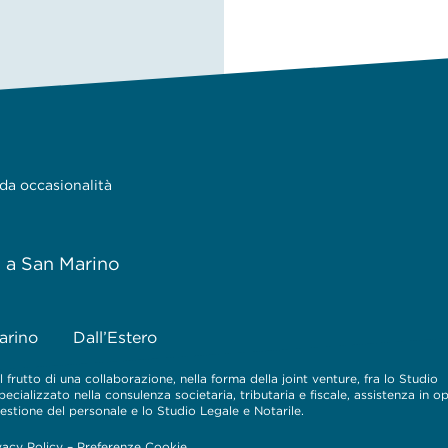
 da occasionalità
e a San Marino
arino
Dall’Estero
 frutto di una collaborazione, nella forma della joint venture, fra lo Studio
cializzato nella consulenza societaria, tributaria e fiscale, assistenza in o
 gestione del personale e lo Studio Legale e Notarile.
vacy Policy
–
Preferenze Cookie