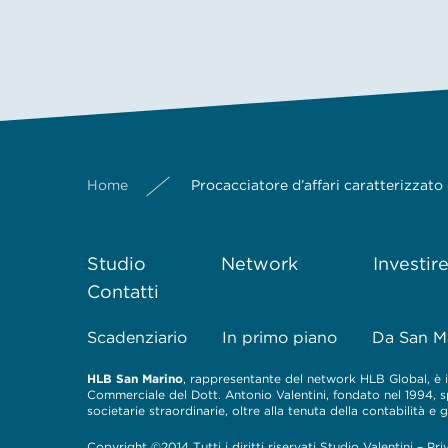
Home
Procacciatore d’affari caratterizzato
Studio
Network
Investir
Contatti
Scadenziario
In primo piano
Da San M
HLB San Marino
, rappresentante del network HLB Global, è il
Commerciale del Dott. Antonio Valentini, fondato nel 1994, spe
societarie straordinarie, oltre alla tenuta della contabilità e
Copyright ©2014 Tutti i diritti riservati Studio Valentini –
Pri