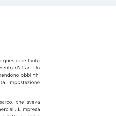
a questione tanto
mento d’affari. Un
dipendono obblighi
rata impostazione
asarco, che aveva
erciali. L’impresa