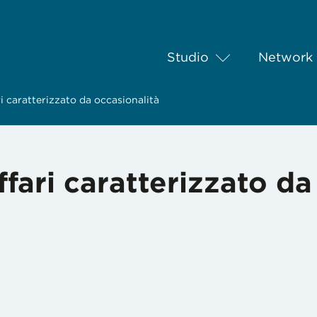
Studio
Network
i caratterizzato da occasionalità
fari caratterizzato da