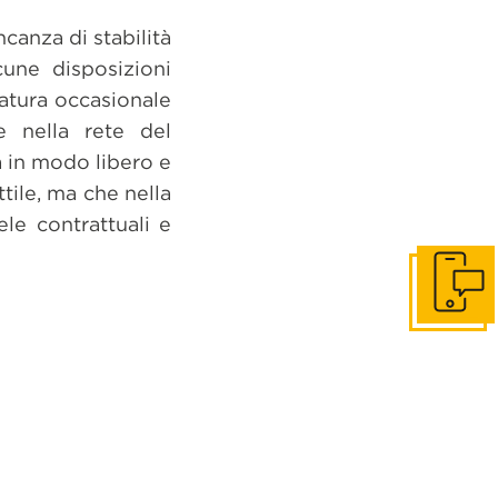
canza di stabilità
cune disposizioni
natura occasionale
e nella rete del
a in modo libero e
tile, ma che nella
ele contrattuali e
Get in to