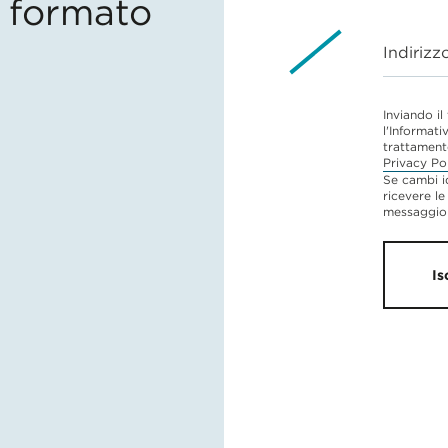
in formato
Indirizz
Inviando il
l'Informati
trattament
Privacy Po
Se cambi i
ricevere le
messaggio 
Is