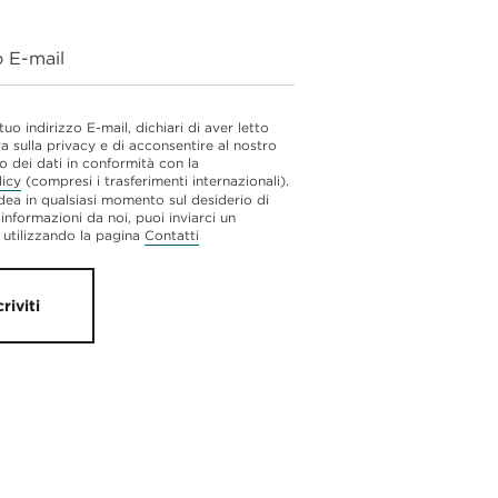
o E-mail
 tuo indirizzo E-mail, dichiari di aver letto
va sulla privacy e di acconsentire al nostro
o dei dati in conformità con la
licy
(compresi i trasferimenti internazionali).
dea in qualsiasi momento sul desiderio di
 informazioni da noi, puoi inviarci un
utilizzando la pagina
Contatti
criviti