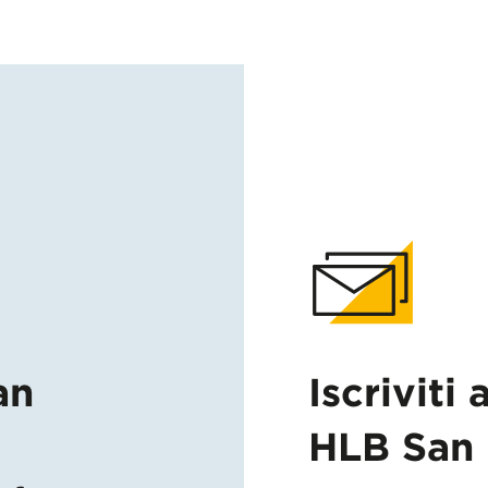
an
Iscriviti 
HLB San 