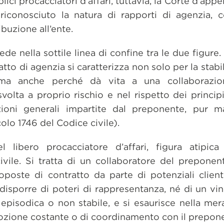
lici procacciatori d’affari, tuttavia, la Corte d’ap
riconosciuto la natura di rapporti di agenzia, 
ibuzione all’ente.
iede nella sottile linea di confine tra le due figur
atto di agenzia si caratterizza non solo per la stabil
e, ma anche perché dà vita a una collaborazio
olta a proprio rischio e nel rispetto dei principi
uzioni generali impartite dal preponente, pur 
olo 1746 del Codice civile).
 libero procacciatore d’affari, figura atipica
ile. Si tratta di un collaboratore del preponent
oposte di contratto da parte di potenziali client
isporre di poteri di rappresentanza, né di un vin
, episodica o non stabile, e si esaurisce nella me
mozione costante o di coordinamento con il prepon