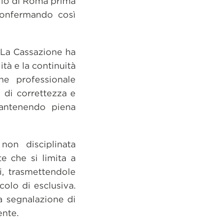
pello di Roma prima
confermando così
e. La Cassazione ha
ità e la continuità
ne professionale
 di correttezza e
mantenendo piena
 non disciplinata
e che si limita a
i, trasmettendole
colo di esclusiva.
ra segnalazione di
ente.