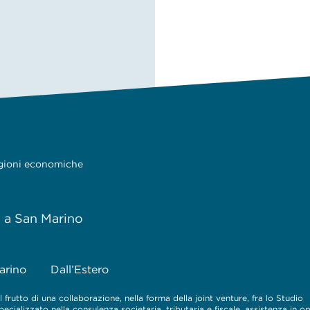
ragioni economiche
e a San Marino
arino
Dall’Estero
 frutto di una collaborazione, nella forma della joint venture, fra lo Studio
cializzato nella consulenza societaria, tributaria e fiscale, assistenza in o