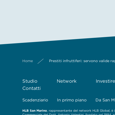
Home
Prestiti infruttiferi: servono valide 
Studio
Network
Investir
Contatti
Scadenziario
In primo piano
Da San M
HLB San Marino
, rappresentante del network HLB Global, è il
Commerciale del Dott. Antonio Valentini, fondato nel 1994, spe