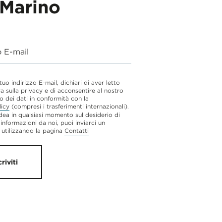
Marino
o E-mail
 tuo indirizzo E-mail, dichiari di aver letto
va sulla privacy e di acconsentire al nostro
o dei dati in conformità con la
licy
(compresi i trasferimenti internazionali).
dea in qualsiasi momento sul desiderio di
 informazioni da noi, puoi inviarci un
utilizzando la pagina
Contatti
criviti