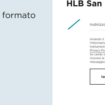
HLB San 
in formato
Indirizz
Inviando il
l'Informati
trattament
Privacy Po
Se cambi i
ricevere le
messaggio 
Is