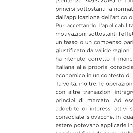
(sentenza 7493/2016) è tor
principi sottostanti la normat
dall’applicazione dell’articolo
Pur accettando l’applicabil
motivazioni sottostanti l’eff
un tasso o un compenso pari 
giustificato da valide ragio
ha ritenuto corretto il man
italiana alla propria consoc
economico in un contesto di cr
Talvolta, inoltre, le operazio
con altre transazioni intrag
principi di mercato. Ad e
addebito di interessi attivi 
consociate slovacche, in quan
estere potevano applicarle in