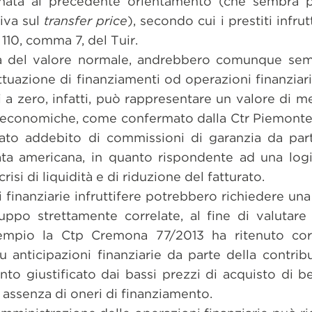
nata al precedente orientamento (che sembra pi
iva sul
transfer price
), secondo cui i prestiti infru
 110, comma 7, del Tuir.
ità del valore normale, andrebbero comunque sem
ettuazione di finanziamenti od operazioni finanziar
a zero, infatti, può rappresentare un valore di me
ni economiche, come confermato dalla Ctr Piemont
cato addebito di commissioni di garanzia da par
iata americana, in quanto rispondente ad una log
isi di liquidità e di riduzione del fatturato.
ni finanziarie infruttifere potrebbero richiedere un
ruppo strettamente correlate, al fine di valutare
sempio la Ctp Cremona 77/2013 ha ritenuto cor
su anticipazioni finanziarie da parte della contribu
to giustificato dai bassi prezzi di acquisto di b
 assenza di oneri di finanziamento.