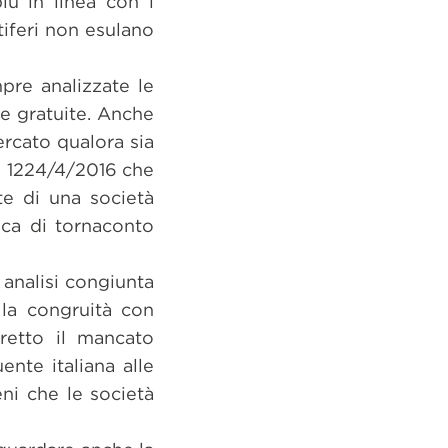
ù in linea con i
ttiferi non esulano
pre analizzate le
ie gratuite. Anche
rcato qualora sia
e 1224/4/2016 che
te di una società
ica di tornaconto
a analisi congiunta
 la congruità con
retto il mancato
ente italiana alle
eni che le società