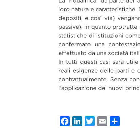
La “riqualifica” da parte del
loro natura e caratteristiche.
depositi, e così via) vengano
passive), in quanto protratte
statistiche di istituzioni c
confermato una contestazio
effettuato da una società ita
In tutti questi casi sarà uti
reali esigenze delle parti e 
contrattualmente. Senza cont
l’applicazione dei nuovi princ
Facebook
LinkedIn
Twitter
Email
Con