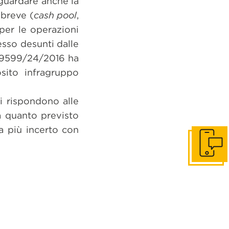
iguardare anche la
 breve (
cash pool
,
 per le operazioni
esso desunti dalle
o 9599/24/2016 ha
sito infragruppo
ni rispondono alle
 a quanto previsto
a più incerto con
Get in to