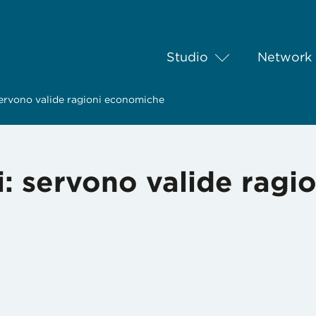
Studio
Network
: servono valide ragioni economiche
ri: servono valide ragi