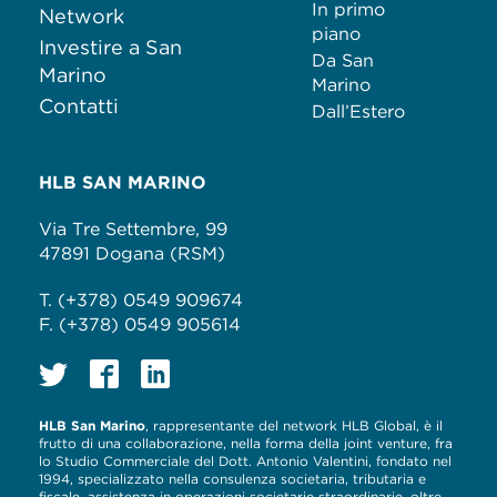
In primo
Network
piano
Investire a San
Da San
Marino
Marino
Contatti
Dall’Estero
HLB SAN MARINO
Via Tre Settembre, 99
47891 Dogana (RSM)
T. (+378) 0549 909674
F. (+378) 0549 905614
HLB San Marino
, rappresentante del network HLB Global, è il
frutto di una collaborazione, nella forma della joint venture, fra
lo Studio Commerciale del Dott. Antonio Valentini, fondato nel
1994, specializzato nella consulenza societaria, tributaria e
fiscale, assistenza in operazioni societarie straordinarie, oltre