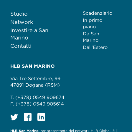
Scadenziario
Studio
In primo
Network
piano
Investire a San
Da San
Marino
Marino
Contatti
Dall’Estero
HLB SAN MARINO
Via Tre Settembre, 99
47891 Dogana (RSM)
T. (+378) 0549 909674
F. (+378) 0549 905614
HLB San Marino
, rappresentante del network HLB Global, è il