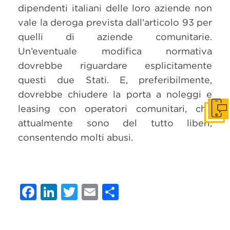
dipendenti italiani delle loro aziende non
vale la deroga prevista dall’articolo 93 per
quelli di aziende comunitarie.
Un’eventuale modifica normativa
dovrebbe riguardare esplicitamente
questi due Stati. E, preferibilmente,
dovrebbe chiudere la porta a noleggi e
leasing con operatori comunitari, che
Get i
attualmente sono del tutto liberi,
consentendo molti abusi.
Facebook
LinkedIn
Twitter
Email
Condividi