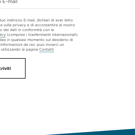
o E-mail
 tuo indirizzo E-mail, dichiari di aver letto
va sulla privacy e di acconsentire al nostro
o dei dati in conformità con la
licy
(compresi i trasferimenti internazionali).
dea in qualsiasi momento sul desiderio di
 informazioni da noi, puoi inviarci un
utilizzando la pagina
Contatti
criviti