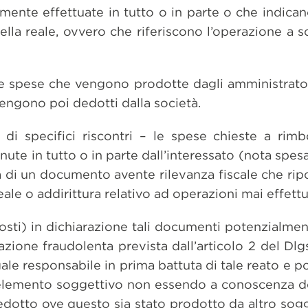
mente effettuate in tutto o in parte o che indicano
uella reale, ovvero che riferiscono l’operazione a s
e spese che vengono prodotte dagli amministrator
engono poi dedotti dalla società.
 di specifici riscontri – le spese chieste a rim
ute in tutto o in parte dall’interessato (nota spesa
 di un documento avente rilevanza fiscale che ripor
eale o addirittura relativo ad operazioni mai effettu
 costi) in dichiarazione tali documenti potenzialme
arazione fraudolenta prevista dall’articolo 2 del D
gale responsabile in prima battuta di tale reato e 
’elemento soggettivo non essendo a conoscenza del
dotto ove questo sia stato prodotto da altro sogge