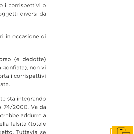
 i corrispettivi o
oggetti diversi da
i in occasione di
borso (e dedotte)
 gonfiata), non vi
ta i corrispettivi
ate.
nte sta integrando
lgs 74/2000. Va da
potrebbe addurre a
la falsità (totale
tto. Tuttavia, se