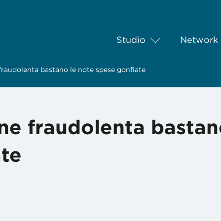
Studio
Network
 fraudolenta bastano le note spese gonfiate
one fraudolenta bastan
ate