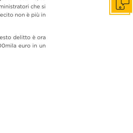
Get in to
inistratori che si
ecito non è più in
esto delitto è ora
100mila euro in un