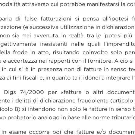
odalità attraverso cui potrebbe manifestarsi la cond
arla di false fatturazioni si pensa all’ipotesi f
zazione (e successiva utilizzazione in dichiarazione
on sia mai avvenuta. In realtà, tra le ipotesi più
gettivamente inesistenti nelle quali l’imprendit
della frode in atto, risultando coinvolto solo p
a e accortezza nei rapporti con il fornitore. A ciò 
e, in cui si è in presenza non di fatture in senso t
i fini fiscali e, in quanto tali, idonei a integrare l’
el Dlgs 74/2000 per «fatture o altri document
ento i delitti di dichiarazione fraudolenta (articol
colo 8) si intendono non solo le fatture in senso 
ievo probatorio analogo in base alle norme tributarie
tti in esame occorre poi che fatture e/o documen