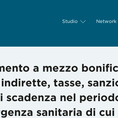
Studio
Network
o a mezzo bonifico delle imposte dirette e indirette, tasse, sanz
mento a mezzo bonific
indirette, tasse, sanzi
ti scadenza nel period
genza sanitaria di cui 