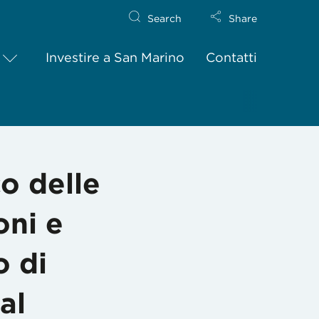
Search
Share
Investire a San Marino
Contatti
ioni e ingiunzioni, aventi scadenza nel periodo di vigenza dell’e
o delle
oni e
o di
al