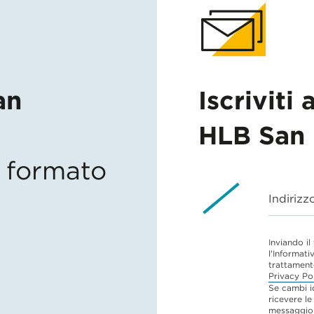
an
Iscriviti 
HLB San 
in formato
Indirizz
Inviando il
l'Informati
trattament
Privacy Po
Se cambi i
ricevere le
messaggio 