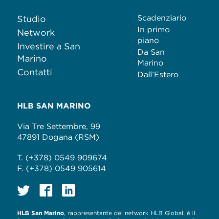
Scadenziario
Studio
In primo
Network
piano
Investire a San
Da San
Marino
Marino
Contatti
Dall’Estero
HLB SAN MARINO
Via Tre Settembre, 99
47891 Dogana (RSM)
T. (+378) 0549 909674
F. (+378) 0549 905614
HLB San Marino
, rappresentante del network HLB Global, è il