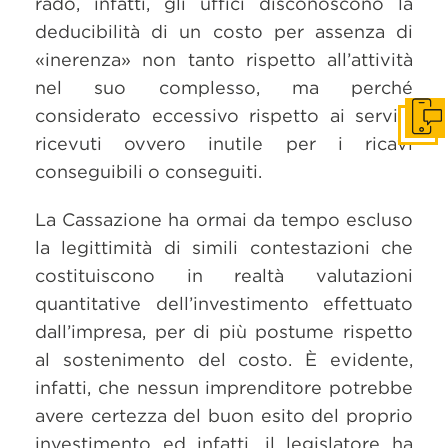
rado, infatti, gli uffici disconoscono la
deducibilità di un costo per assenza di
«inerenza» non tanto rispetto all’attività
nel suo complesso, ma perché
considerato eccessivo rispetto ai servizi
Get i
ricevuti ovvero inutile per i ricavi
conseguibili o conseguiti.
La Cassazione ha ormai da tempo escluso
la legittimità di simili contestazioni che
costituiscono in realtà valutazioni
quantitative dell’investimento effettuato
dall’impresa, per di più postume rispetto
al sostenimento del costo. È evidente,
infatti, che nessun imprenditore potrebbe
avere certezza del buon esito del proprio
investimento ed infatti, il legislatore ha