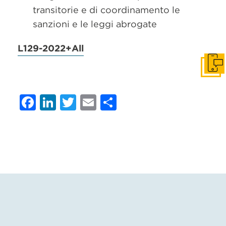
transitorie e di coordinamento le
sanzioni e le leggi abrogate
L129-2022+All
Get i
Facebook
LinkedIn
Twitter
Email
Condividi