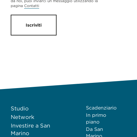
da noi, puoi inviarci un messaggio utilizzando la
pagina
Contatti
Iscriviti
Scadenziario
Studio
In primo
Network
piano
Investire a San
Da San
Marino
Marino