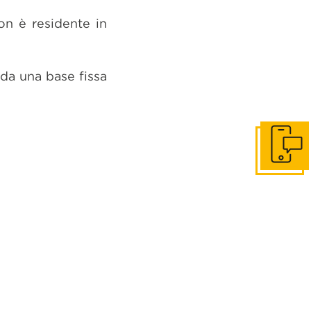
on è residente in
da una base fissa
Get in to