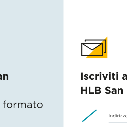
an
Iscriviti 
HLB San 
in formato
Indirizz