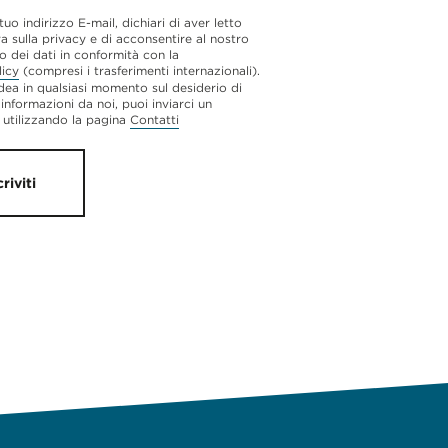
 tuo indirizzo E-mail, dichiari di aver letto
va sulla privacy e di acconsentire al nostro
o dei dati in conformità con la
licy
(compresi i trasferimenti internazionali).
dea in qualsiasi momento sul desiderio di
 informazioni da noi, puoi inviarci un
utilizzando la pagina
Contatti
criviti