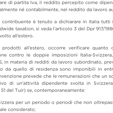
are di partita Iva, il reddito percepito come dipe
scalmente né contabilmente, nel reddito da lavoro 
l contribuente è tenuto a dichiarare in Italia tutti
dwide taxation, si veda l’articolo 3 del Dpr 917/198
olto all’estero.
i prodotti all’estero, occorre verificare quanto
e contro le doppie imposizioni Italia-Svizzera, 
15, in materia di redditi da lavoro subordinato, pre
o da quello di residenza sono imponibili in entra
convenzione prevede che le remunerazioni che un s
ttivo di un’attività dipendente svolta in Svizzer
0 e 51 del Tuir) se, contemporaneamente:
vizzera per un periodo o periodi che non oltrepass
cale considerato;