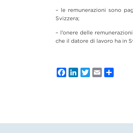
– le remunerazioni sono pag
Svizzera;
– l’onere delle remunerazion
che il datore di lavoro ha in S
Facebook
LinkedIn
Twitter
Email
Con