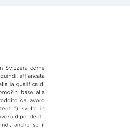
 in Svizzera come
quindi, affiancata
ia la qualifica di
omo?In base alla
l reddito da lavoro
ente”), svolto in
 lavoro dipendente
indi, anche se il