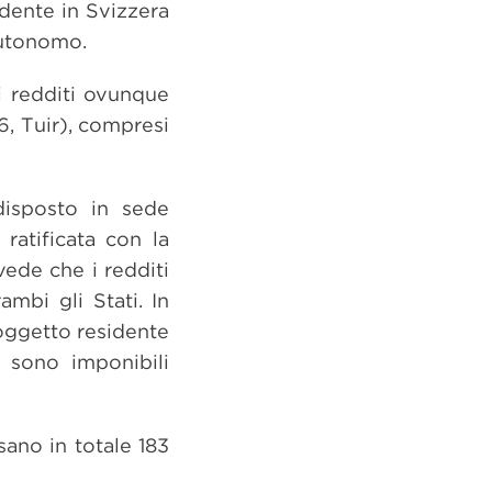
ndente in Svizzera
autonomo.
 i redditi ovunque
6, Tuir), compresi
 disposto in sede
ratificata con la
vede che i redditi
mbi gli Stati. In
oggetto residente
a sono imponibili
ano in totale 183