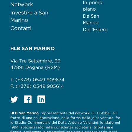
In primo
Network
piano
Investire a San
Da San
Marino
Marino
Contatti
Dall’Estero
HLB SAN MARINO
Via Tre Settembre, 99
47891 Dogana (RSM)
T. (+378) 0549 909674
F. (+378) 0549 905614
HLB San Marino
, rappresentante del network HLB Global, è il
frutto di una collaborazione, nella forma della joint venture, fra
lo Studio Commerciale del Dott. Antonio Valentini, fondato nel
1994, specializzato nella consulenza societaria, tributaria e
fiscale, assistenza in operazioni societarie straordinarie, oltre