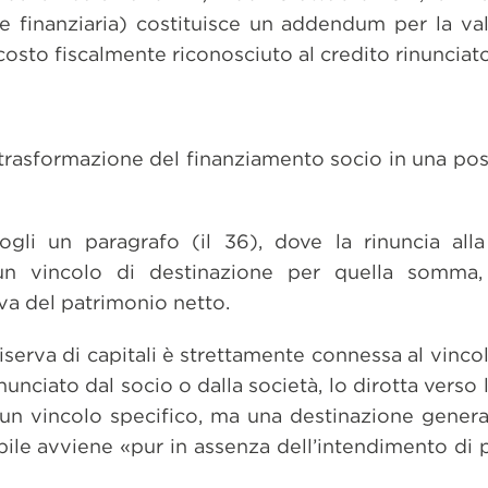
he finanziaria) costituisce un addendum per la val
 costo fiscalmente riconosciuto al credito rinunciato
 trasformazione del finanziamento socio in una po
ogli un paragrafo (il 36), dove la rinuncia alla
 un vincolo di destinazione per quella somma
rva del patrimonio netto.
riserva di capitali è strettamente connessa al vinco
nciato dal socio o dalla società, lo dirotta verso l
a un vincolo specifico, ma una destinazione gene
bile avviene «pur in assenza dell’intendimento di 