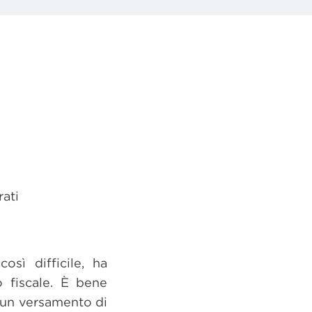
ati
sì difficile, ha
lo fiscale. È bene
 un versamento di