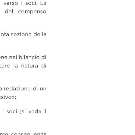
 verso i soci. La
ne del compenso
inta sezione della
ne nel bilancio di
care la natura di
la redazione di un
sivo»;
i soci (si veda il
come conseguenza