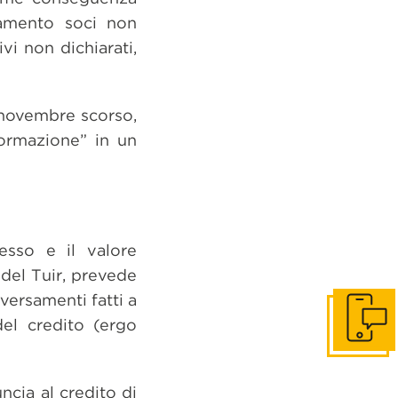
ziamento soci non
vi non dichiarati,
 novembre scorso,
formazione” in un
esso e il valore
 del Tuir, prevede
versamenti fatti a
el credito (ergo
Get in to
uncia al credito di