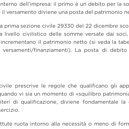
’interno dell’impresa: il primo è un debito per la s
 il versamento diviene una posta del patrimonio ne
a prima sezione civile 29330 del 22 dicembre scor
 livello civilistico delle somme versate dai soci
ncrementano il patrimonio netto (si veda la tabel
ei versamenti/finanziamenti). La posta di debito
ivile prescrive le regole che qualificano gli appo
uando vi sia un momento di «squilibro patrimonial
teri di qualificazione, diviene fondamentale la c
ercizio.
ttute ruota intorno alla necessità o meno di for