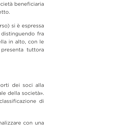
ocietà beneficiaria
tto.
so) si è espressa
, distinguendo fra
la in alto, con le
 presenta tuttora
rti dei soci alla
e della società».
lassificazione di
malizzare con una