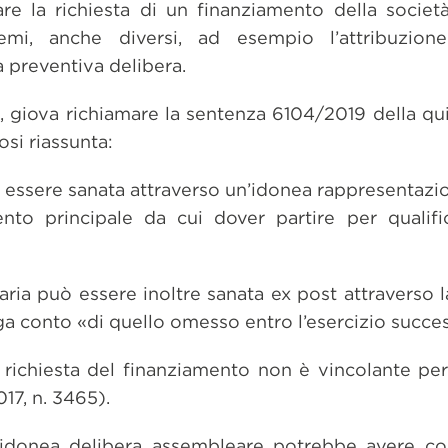
re la richiesta di un finanziamento della società
emi, anche diversi, ad esempio l’attribuzio
 preventiva delibera.
o, giova richiamare la sentenza 6104/2019 della qu
si riassunta:
 essere sanata attraverso un’idonea rappresentazio
nto principale da cui dover partire per qualifi
taria può essere inoltre sanata ex post attraverso 
a conto «di quello omesso entro l’esercizio succes
richiesta del finanziamento non è vincolante per 
17, n. 3465).
’idonea delibera assembleare potrebbe avere 