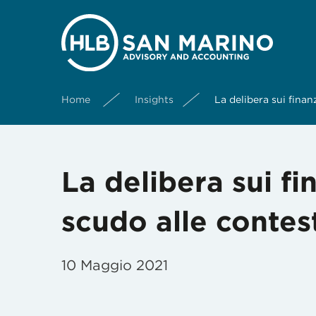
Home
Insights
La delibera sui finan
La delibera sui fi
scudo alle contest
10 Maggio 2021