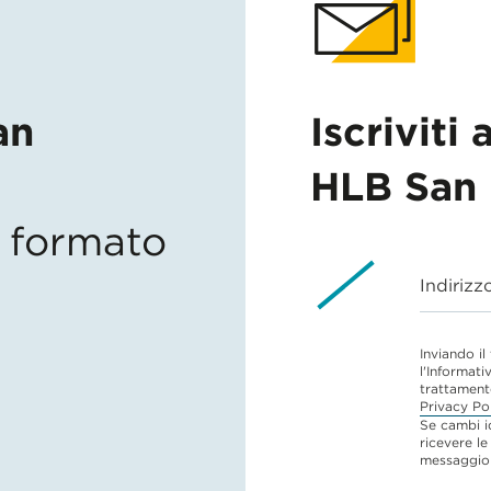
an
Iscriviti 
HLB San 
in formato
Indirizz
Inviando il
l'Informati
trattament
Privacy Po
Se cambi i
ricevere le
messaggio 