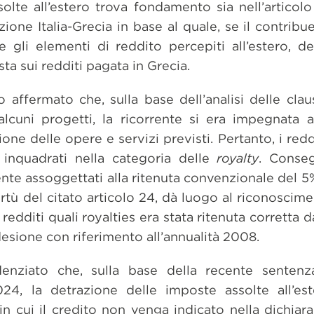
olte all’estero trova fondamento sia nell’articolo
zione Italia-Grecia in base al quale, se il contrib
 gli elementi di reddito percepiti all’estero, d
ta sui redditi pagata in Grecia.
no affermato che, sulla base dell’analisi delle clau
 alcuni progetti, la ricorrente si era impegnata 
ione delle opere e servizi previsti. Pertanto, i redd
 inquadrati nella categoria delle
royalty
. Conseg
ente assoggettati alla ritenuta convenzionale del 
virtù del citato articolo 24, dà luogo al riconoscim
 redditi quali royalties era stata ritenuta corretta d
esione con riferimento all’annualità 2008.
idenziato che, sulla base della recente sentenz
24, la detrazione delle imposte assolte all’es
n cui il credito non venga indicato nella dichiara