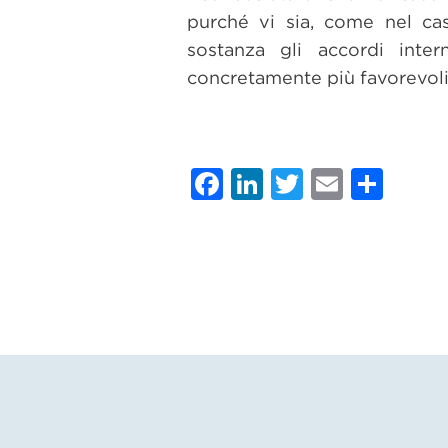
purché vi sia, come nel ca
sostanza gli accordi inte
concretamente più favorevoli
Facebook
LinkedIn
Twitter
Email
Con