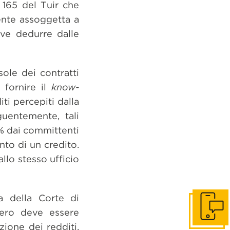
 165 del Tuir che
uente assoggetta a
eve dedurre dalle
sole dei contratti
a fornire il
know-
iti percepiti dalla
uentemente, tali
5% dai committenti
ento di un credito.
allo stesso ufficio
a della Corte di
tero deve essere
Get in to
zione dei redditi,