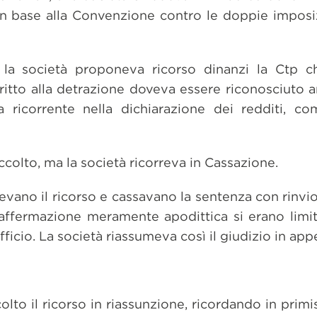
 in base alla Convenzione contro le doppie imposiz
o, la società proponeva ricorso dinanzi la Ctp c
 diritto alla detrazione doveva essere riconosciuto 
a ricorrente nella dichiarazione dei redditi, c
accolto, ma la società ricorreva in Cassazione.
glievano il ricorso e cassavano la sentenza con rinv
 affermazione meramente apodittica si erano limit
fficio. La società riassumeva così il giudizio in appe
lto il ricorso in riassunzione, ricordando in primis 