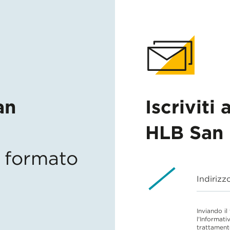
an
Iscriviti 
HLB San 
in formato
Indirizz
Inviando il
l'Informati
trattament