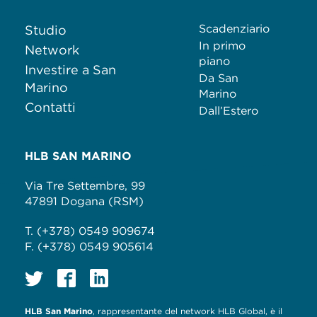
Scadenziario
Studio
In primo
Network
piano
Investire a San
Da San
Marino
Marino
Contatti
Dall’Estero
HLB SAN MARINO
Via Tre Settembre, 99
47891 Dogana (RSM)
T. (+378) 0549 909674
F. (+378) 0549 905614
HLB San Marino
, rappresentante del network HLB Global, è il