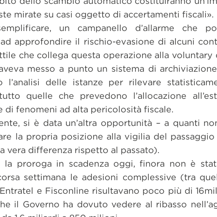
mbito dello scambio automatico costituiranno un’im
te mirate su casi oggetto di accertamenti fiscali».
emplificare, un campanello d’allarme che po
 ad approfondire il rischio-evasione di alcuni cont
ile che collega questa operazione alla voluntary 
 aveva messo a punto un sistema di archiviazione
 l’analisi delle istanze per rilevare statistica
tutto quelle che prevedono l’allocazione all’es
e di fenomeni ad alta pericolosità fiscale.
nte, si è data un’altra opportunità – a quanti no
re la propria posizione alla vigilia del passaggi
a vera differenza rispetto al passato).
 la proroga in scadenza oggi, finora non è stata
scorsa settimana le adesioni complessive (tra que
Entratel e Fisconline risultavano poco più di 16mil
che il Governo ha dovuto vedere al ribasso nell’