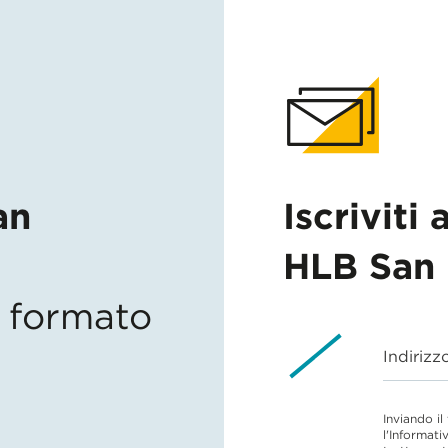
an
Iscriviti 
HLB San 
in formato
Indirizz
Inviando il
l'Informati