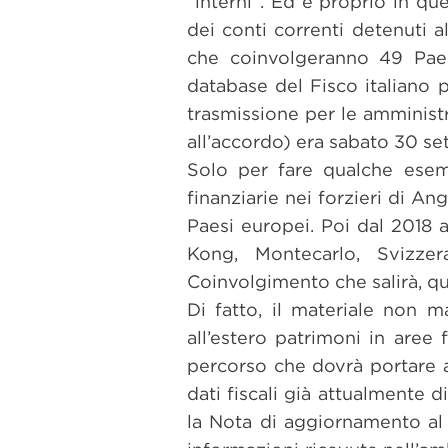
“interni”. Ed è proprio in qu
dei conti correnti detenuti all
che coinvolgeranno 49 Paesi 
database del Fisco italiano 
trasmissione per le amministra
all’accordo) era sabato 30 se
Solo per fare qualche esemp
finanziarie nei forzieri di Ang
Paesi europei. Poi dal 2018 
Kong, Montecarlo, Svizzer
Coinvolgimento che salirà, q
Di fatto, il materiale non 
all’estero patrimoni in aree 
percorso che dovrà portare al
dati fiscali già attualmente 
la Nota di aggiornamento al