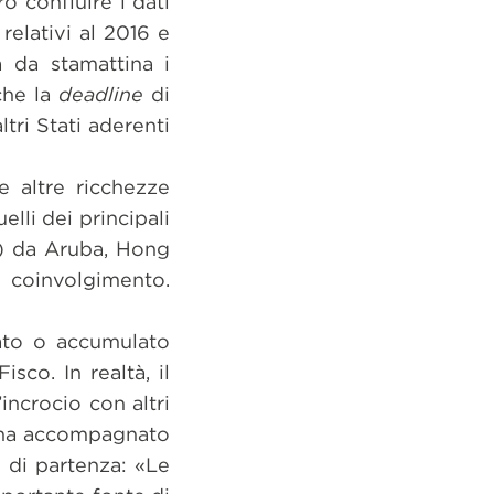
o confluire i dati
 relativi al 2016 e
à da stamattina i
che la
deadline
di
ltri Stati aderenti
e altre ricchezze
elli dei principali
7) da Aruba, Hong
 coinvolgimento.
tato o accumulato
sco. In realtà, il
incrocio con altri
he ha accompagnato
 di partenza: «Le