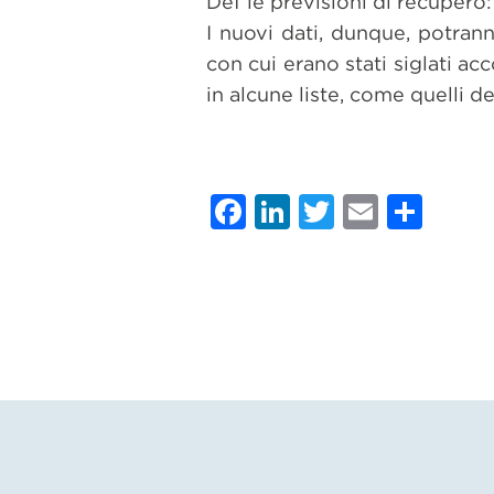
Def le previsioni di recupero: 
I nuovi dati, dunque, potrann
con cui erano stati siglati acc
in alcune liste, come quelli d
Facebook
LinkedIn
Twitter
Email
Con