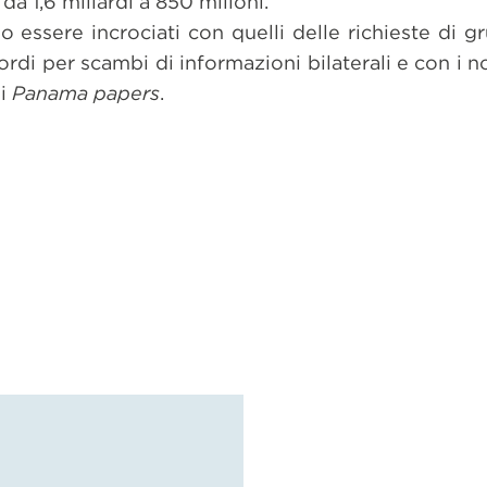
da 1,6 miliardi a 850 milioni.
o essere incrociati con quelli delle richieste di 
ordi per scambi di informazioni bilaterali e con i no
ei
Panama papers
.
dividi