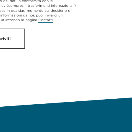
o dei dati in conformità con la
licy
(compresi i trasferimenti internazionali).
dea in qualsiasi momento sul desiderio di
 informazioni da noi, puoi inviarci un
utilizzando la pagina
Contatti
criviti