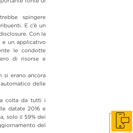
portante fonte di
trebbe spingere
ribuenti. E c’è un
disclosure. Con la
 e un applicativo
mente le condotte
tero di risorse e
n si erano ancora
o automatico delle
 colta da tutti i
lle datate 2016 e
a, solo il 59% dei
Get in to
aggiornamento del