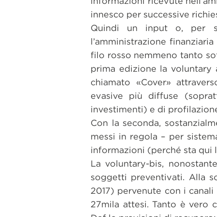
informazioni ricevute nell’a
innesco per successive richies
Quindi un input o, per s
l’amministrazione finanziaria
filo rosso nemmeno tanto sott
prima edizione la voluntary
chiamato «Cover» attraverso
evasive più diffuse (soprat
investimenti) e di profilazion
Con la seconda, sostanzialme
messi in regola – per sistema
informazioni (perché sta qui l
La voluntary-bis, nonostante
soggetti preventivati. Alla 
2017) pervenute con i canali 
27mila attesi. Tanto è vero 