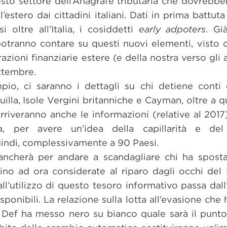
esto settore dell’Anagrafe tributaria che dovrebber
’estero dai cittadini italiani. Dati in prima battuta
oltre all’Italia, i cosiddetti
early adpoters
. Gi
potranno contare su questi nuovi elementi, visto 
zioni finanziarie estere (e della nostra verso gli a
ttembre.
io, ci saranno i dettagli su chi detiene conti 
uilla, Isole Vergini britanniche e Cayman, oltre a qu
arriveranno anche le informazioni (relative al 201
a, per avere un’idea della capillarità e del
uindi, complessivamente a 90 Paesi.
mancherà per andare a scandagliare chi ha spos
fino ad ora considerate al riparo dagli occhi del Fi
l’utilizzo di questo tesoro informativo passa dall’
disponibili. La relazione sulla lotta all’evasione c
 Def ha messo nero su bianco quale sarà il punto