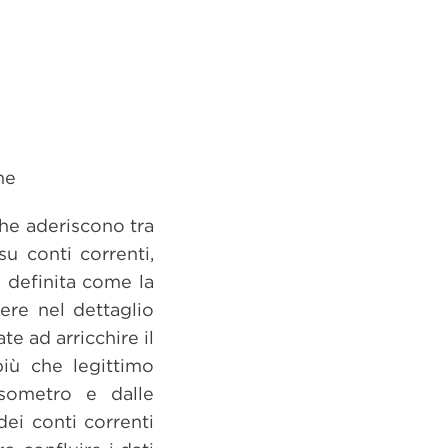
he
che aderiscono tra
u conti correnti,
ha definita come la
ere nel dettaglio
e ad arricchire il
più che legittimo
esometro e dalle
ei conti correnti