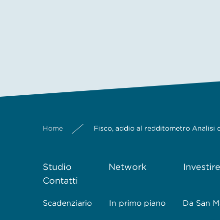
Home
Fisco, addio al redditometro Analisi d
Studio
Network
Investir
Contatti
Scadenziario
In primo piano
Da San M