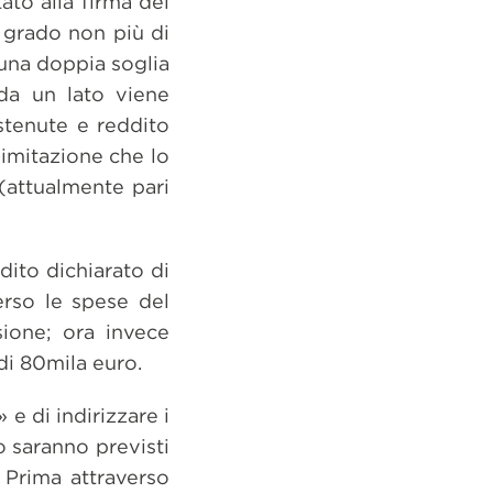
to alla firma del
 grado non più di
 una doppia soglia
da un lato viene
stenute e reddito
limitazione che lo
(attualmente pari
ito dichiarato di
erso le spese del
ione; ora invece
di 80mila euro.
 e di indirizzare i
o saranno previsti
 Prima attraverso