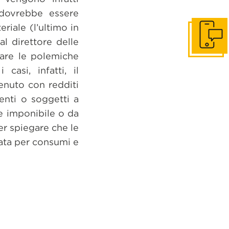
 dovrebbe essere
riale (l’ultimo in
l direttore delle
Get in to
care le polemiche
casi, infatti, il
enuto con redditi
enti o soggetti a
e imponibile o da
er spiegare che le
zata per consumi e