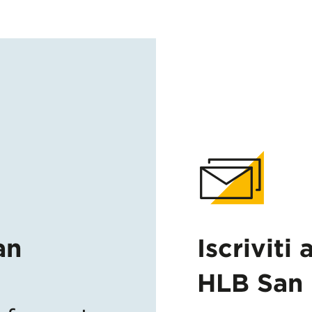
an
Iscriviti 
HLB San 