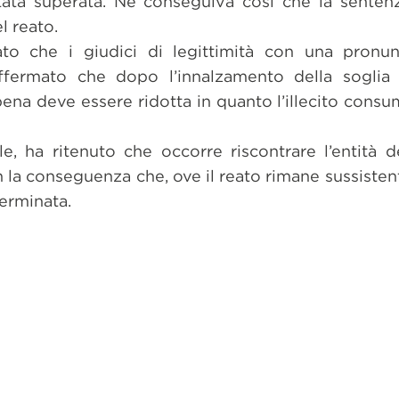
tata superata. Ne conseguiva così che la sente
l reato.
ato che i giudici di legittimità con una pronun
ermato che dopo l’innalzamento della soglia d
ena deve essere ridotta in quanto l’illecito cons
le, ha ritenuto che occorre riscontrare l’entità d
n la conseguenza che, ove il reato rimane sussistent
erminata.
dividi