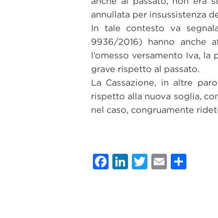
anche al passato, non era s
annullata per insussistenza de
In tale contesto va segnal
9936/2016) hanno anche aff
l’omesso versamento Iva, la p
grave rispetto al passato.
La Cassazione, in altre paro
rispetto alla nuova soglia, co
nel caso, congruamente ridet
Facebook
LinkedIn
Twitter
Email
Con