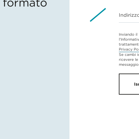
in formato
Indirizz
Inviando il
l'Informati
trattament
Privacy Po
Se cambi i
ricevere le
messaggio 
Is