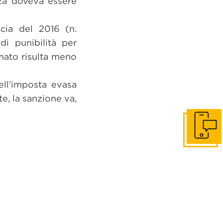
nza doveva essere
cia del 2016 (n.
i punibilità per
umato risulta meno
ell’imposta evasa
e, la sanzione va,
Get in to