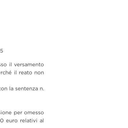
15
sso il versamento
rché il reato non
con la sentenza n.
usione per omesso
 euro relativi al