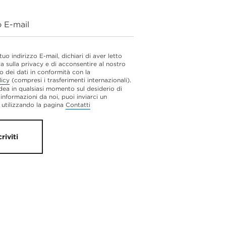
o E-mail
 tuo indirizzo E-mail, dichiari di aver letto
va sulla privacy e di acconsentire al nostro
o dei dati in conformità con la
licy
(compresi i trasferimenti internazionali).
dea in qualsiasi momento sul desiderio di
 informazioni da noi, puoi inviarci un
utilizzando la pagina
Contatti
criviti