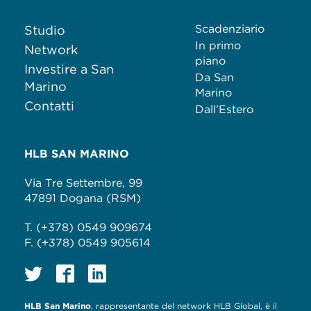
Scadenziario
Studio
In primo
Network
piano
Investire a San
Da San
Marino
Marino
Contatti
Dall’Estero
HLB SAN MARINO
Via Tre Settembre, 99
47891 Dogana (RSM)
T. (+378) 0549 909674
F. (+378) 0549 905614
HLB San Marino
, rappresentante del network HLB Global, è il