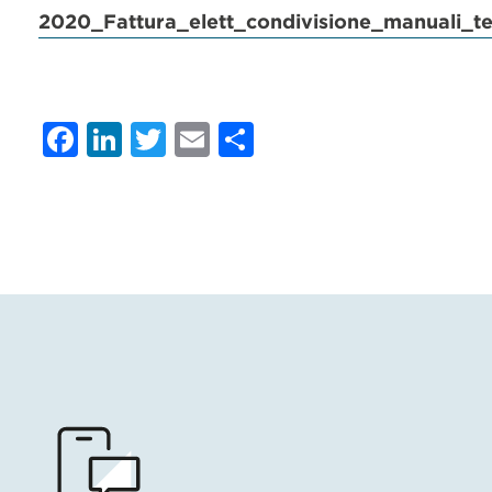
2020_Fattura_elett_condivisione_manuali_te
Facebook
LinkedIn
Twitter
Email
Condividi