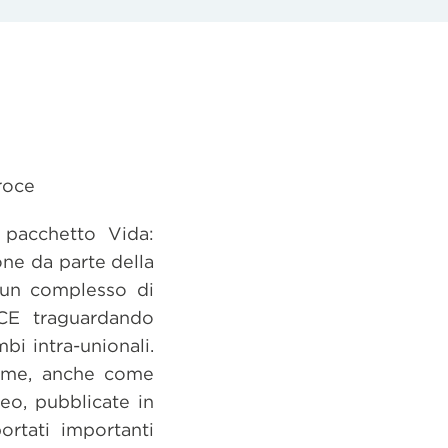
roce
 pacchetto Vida:
one da parte della
 un complesso di
/CE traguardando
bi intra-unionali.
gime, anche come
peo, pubblicate in
ortati importanti