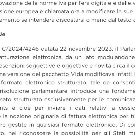
azione delle norme Iva per l’era digitale e delle 
sione europea è chiamata ora a modificare le sue
rlamento se intenderà discostarsi o meno dal testo d
Ue
iva C/2024/4246 datata 22 novembre 2023, il Par
fatturazione elettronica, da un lato modulandone
esenzioni soggettive e oggettive e novità circa il 
rima versione del pacchetto Vida modificava infatti l
ormato elettronico strutturato, tale da consenti
a risoluzione parlamentare introduce una fondame
mato strutturato esclusivamente per le comunicazi
nts e cioè per inviare i dati relativi a cessi
e la nozione originaria di fattura elettronica per t
re gestite in qualsiasi formato elettronico. Di 
o, nel riconoscere la possibilità per gli Stati 