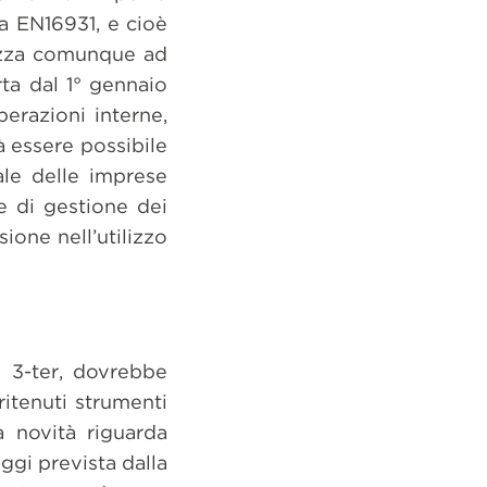
va EN16931, e cioè
orizza comunque ad
rta dal 1° gennaio
erazioni interne,
à essere possibile
ale delle imprese
 e di gestione dei
one nell’utilizzo
 3-ter, dovrebbe
ritenuti strumenti
ra novità riguarda
oggi prevista dalla