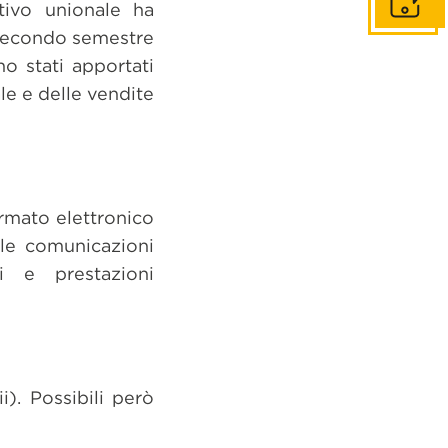
Get in to
ativo unionale ha
 secondo semestre
no stati apportati
le e delle vendite
ormato elettronico
 le comunicazioni
ni e prestazioni
). Possibili però