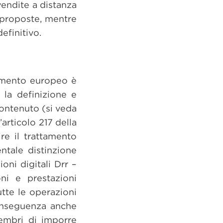
vendite a distanza
 proposte, mentre
efinitivo.
lamento europeo è
 la definizione e
contenuto (si veda
’articolo 217 della
re il trattamento
ntale distinzione
oni digitali Drr –
oni e prestazioni
utte le operazioni
conseguenza anche
membri di imporre