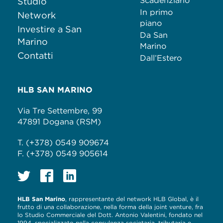
Scadenziario
Studio
In primo
Network
piano
Investire a San
Da San
Marino
Marino
Contatti
Dall’Estero
HLB SAN MARINO
Via Tre Settembre, 99
47891 Dogana (RSM)
T. (+378) 0549 909674
F. (+378) 0549 905614
HLB San Marino
, rappresentante del network HLB Global, è il
frutto di una collaborazione, nella forma della joint venture, fra
lo Studio Commerciale del Dott. Antonio Valentini, fondato nel
1994, specializzato nella consulenza societaria, tributaria e