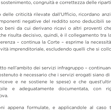
 sostenimento, congruità e correttezza delle riparti
 delle criticità rilevate dall’Ufficio, ricordano an
componenti negative del reddito sono deducibili se
à o beni da cui derivano ricavi o altri proventi c
e risulta decisivo, quindi, è il collegamento tra la
inerenza – continua la Corte – esprime la necessità 
ttività imprenditoriale, escludendo quelli che si col
o nell’ambito dei servizi infragruppo – continuano i
stenuto è necessario che i servizi erogati siano di e
riceve e ne sostiene le spese) e che quest’ultim
abile e adeguatamente documentata, con rigo
ova.
oni appena formulate, e applicandole al caso tr