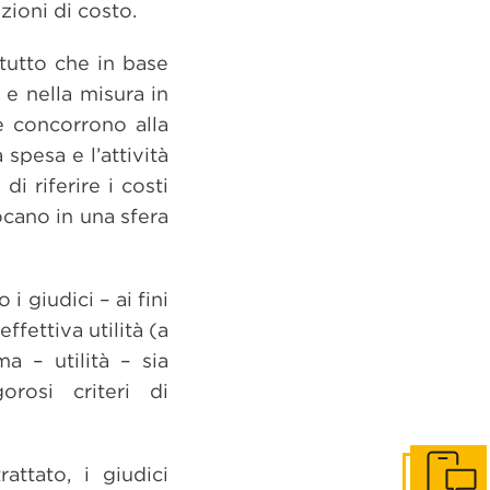
zioni di costo.
zitutto che in base
 e nella misura in
he concorrono alla
 spesa e l’attività
di riferire i costi
locano in una sfera
 giudici – ai fini
ffettiva utilità (a
a – utilità – sia
rosi criteri di
attato, i giudici