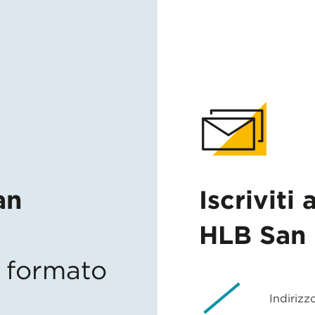
an
Iscriviti 
HLB San 
in formato
Indirizz