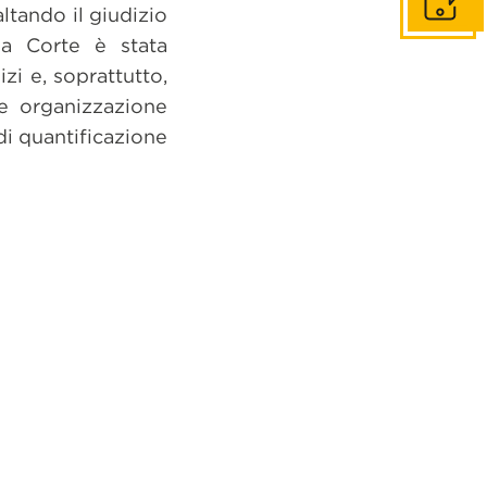
Get in to
ltando il giudizio
la Corte è stata
zi e, soprattutto,
ile organizzazione
 di quantificazione