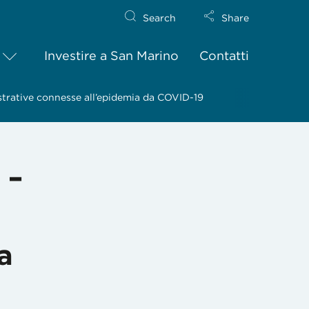
Search
Share
Investire a San Marino
Contatti
strative connesse all’epidemia da COVID-19
 –
a