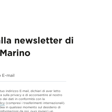
alla newsletter di
Marino
o E-mail
 tuo indirizzo E-mail, dichiari di aver letto
va sulla privacy e di acconsentire al nostro
o dei dati in conformità con la
licy
(compresi i trasferimenti internazionali).
dea in qualsiasi momento sul desiderio di
 informazioni da noi, puoi inviarci un