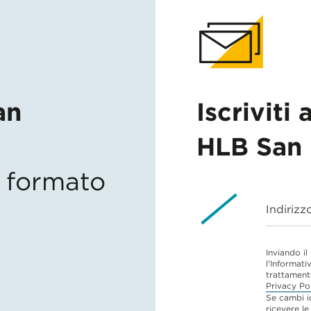
an
Iscriviti 
HLB San 
in formato
Indirizz
Inviando il
l'Informati
trattament
Privacy Po
Se cambi i
ricevere le