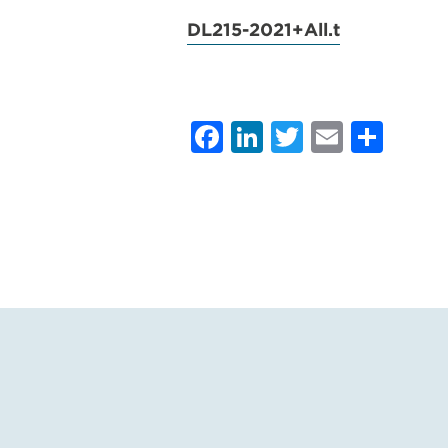
DL215-2021+All.t
Facebook
LinkedIn
Twitter
Email
Con