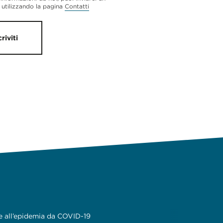
utilizzando la pagina
Contatti
criviti
e all’epidemia da COVID-19