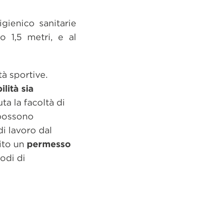
gienico sanitarie
o 1,5 metri, e al
tà sportive.
lità sia
uta la facoltà di
possono
di lavoro dal
uito un
permesso
iodi di