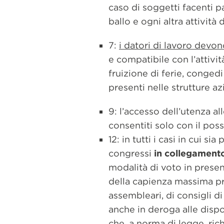
caso di soggetti facenti pa
ballo e ogni altra attivit
7:
i datori di lavoro devon
e compatibile con l’attivi
fruizione di ferie, conge
presenti nelle strutture az
9: l’accesso dell’utenza al
consentiti solo con il pos
12: in tutti i casi in cui sia
congressi
in collegament
modalità di voto in presen
della capienza massima prev
assembleari, di consigli di
anche in deroga alle dispo
che, a norma di legge, ric