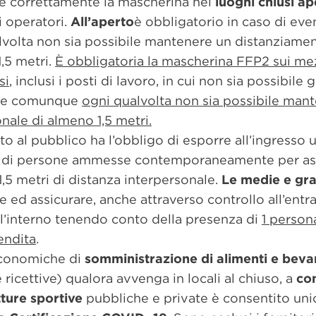
re correttamente la mascherina nei
luoghi chiusi ap
li operatori.
All’aperto
è obbligatorio in caso di even
lvolta non sia possibile mantenere un distanziame
,5 metri.
È obbligatoria la mascherina FFP2 sui mez
si
, inclusi i posti di lavoro, in cui non sia possibile 
ti e comunque
ogni qualvolta non sia possibile man
nale di almeno 1,5 metri.
to al pubblico ha l’obbligo di esporre all’ingresso 
o di persone ammesse contemporaneamente per ass
5 metri di distanza interpersonale.
Le medie e gra
e ed assicurare, anche attraverso controllo all’entr
l’interno tenendo conto della presenza di
1 person
endita
.
 economiche di
somministrazione di alimenti e bev
e ricettive) qualora avvenga in locali al chiuso, a
co
tture sportive
pubbliche e private è consentito un