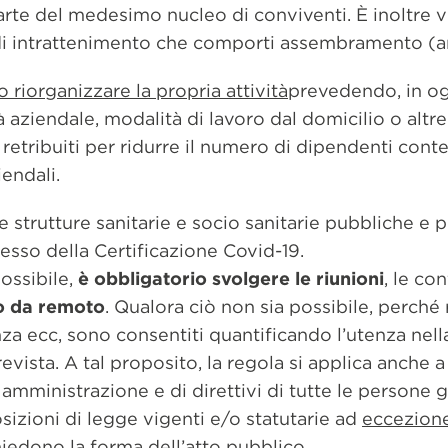
rte del medesimo nucleo di conviventi. È inoltre vie
à di intrattenimento che comporti assembramento (ar
o riorganizzare la propria attività
prevedendo, in og
tà aziendale, modalità di lavoro dal domicilio o altr
di retribuiti per ridurre il numero di dipendenti c
iendali.
le strutture sanitarie e socio sanitarie pubbliche e 
sesso della Certificazione Covid-19.
 possibile,
è obbligatorio svolgere le riunioni
, le co
o da remoto
. Qualora ciò non sia possibile, perché 
za ecc, sono consentiti quantificando l’utenza nel
ista. A tal proposito, la regola si applica anche a 
 amministrazione e di direttivi di tutte le persone g
sizioni di legge vigenti e/o statutarie ad
eccezion
hiedono la forma dell’atto pubblico.