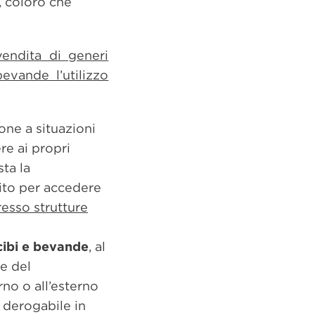
i, coloro che
vendita di generi
evande l’utilizzo
ione a situazioni
re ai propri
ta la
ito per accedere
resso strutture
cibi e bevande
, al
ne del
rno o all’esterno
 derogabile in