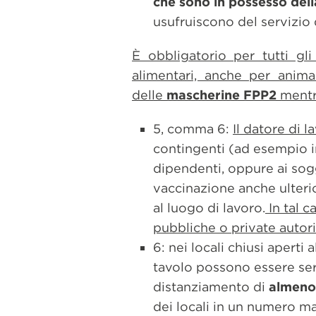
che sono in possesso dell
usufruiscono del servizio 
È obbligatorio per tutti gli
alimentari, anche per animal
delle
mascherine FPP2
mentre
5, comma 6:
Il datore di 
contingenti (ad esempio in 
dipendenti, oppure ai sog
vaccinazione anche ulter
al luogo di lavoro.
In tal c
pubbliche o private autoriz
6: nei locali chiusi aperti 
tavolo possono essere serv
distanziamento di
almeno 
dei locali in un numero m