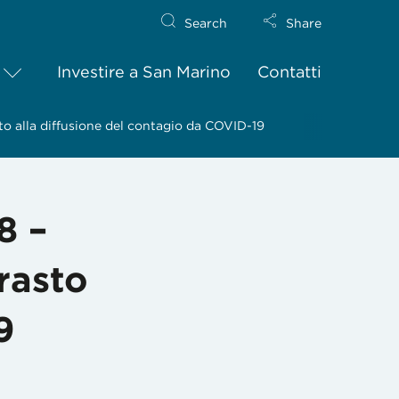
Search
Share
Investire a San Marino
Contatti
to alla diffusione del contagio da COVID-19
8 –
trasto
9