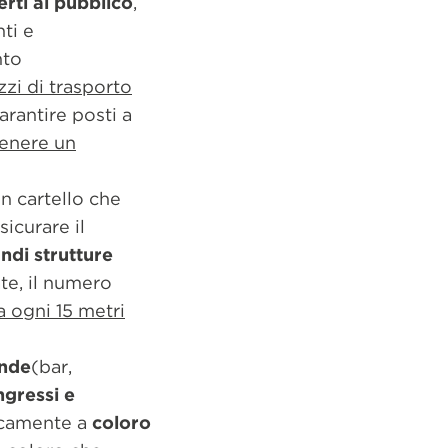
erti al pubblico
,
ti e
nto
zi di trasporto
garantire posti a
tenere un
un cartello che
icurare il
ndi strutture
ate, il numero
a ogni 15 metri
ande
(bar,
ngressi e
icamente a
coloro