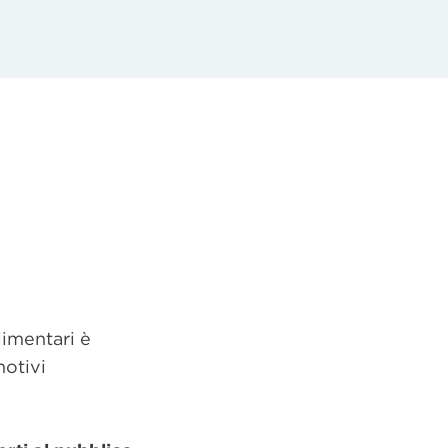
limentari è
motivi