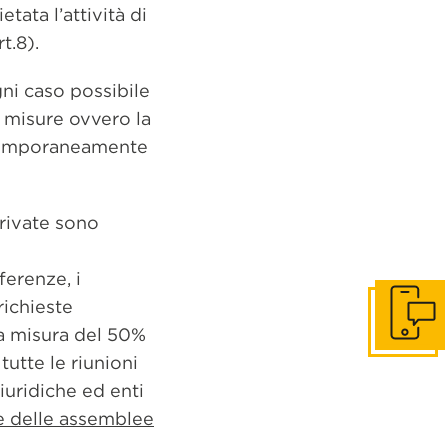
tata l’attività di
t.8).
ni caso possibile
e misure ovvero la
ontemporaneamente
private sono
nferenze, i
richieste
Get in to
la misura del 50%
tutte le riunioni
iuridiche ed enti
e delle assemblee