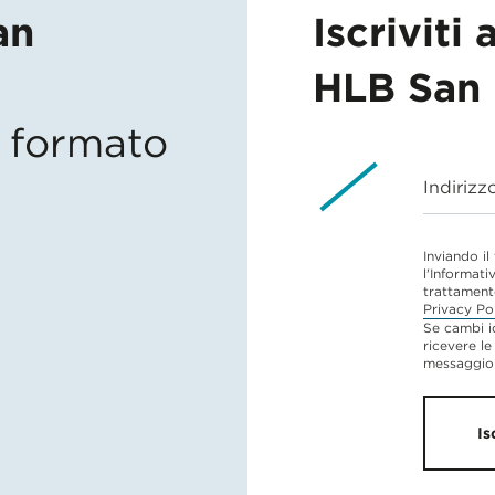
an
Iscriviti 
HLB San 
in formato
Indirizz
Inviando il
l'Informati
trattament
Privacy Po
Se cambi i
ricevere le
messaggio 
Is