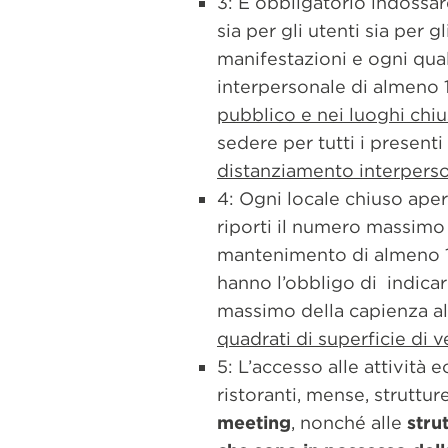
3: È obbligatorio indossa
sia per gli utenti sia per g
manifestazioni e ogni qua
interpersonale di almeno 1
pubblico e nei luoghi chiu
sedere per tutti i presen
distanziamento interperso
4: Ogni locale chiuso aper
riporti il numero massim
mantenimento di almeno 1,
hanno l’obbligo di indicar
massimo della capienza al
quadrati di superficie di v
5: L’accesso alle attività
ristoranti, mense, struttur
meeting
, nonché alle
stru