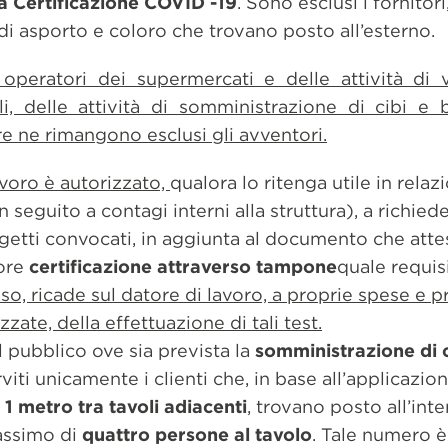
a Certificazione COVID -19
. Sono esclusi i fornitor
di asporto e coloro che trovano posto all’esterno.
 operatori dei supermercati e delle attività di 
i, delle attività di somministrazione di cibi e b
 ne rimangono esclusi gli avventori.
lavoro è autorizzato,
qualora lo ritenga utile in relaz
seguito a contagi interni alla struttura), a richiede
getti convocati, in aggiunta al documento che attes
iore
certificazione attraverso tampone
quale requis
aso, ricade sul datore di lavoro, a proprie spese e p
zate, della effettuazione di tali test.
al pubblico ove sia prevista la
somministrazione di 
iti unicamente i clienti che, in base all’applicazio
1 metro tra tavoli adiacenti
, trovano posto all’inte
assimo di
quattro persone al tavolo
. Tale numero è